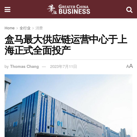
Home
全行业
消费
盒马最大供应链运营中心于上
海正式全面投产
A
by
Thomas Chang
2023年7月11日
A