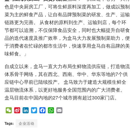
色是中央厨房工厂，可将生鲜原料深度再加工，做成以预制
菜为主的鲜食产品，让自有品牌预制菜的研发、生产、运输
链路更为完善。 从食材的原料到生产、运输到店，每个环
节都可以追溯，不仅保障食品安全，同时也大幅提升自研食
品的迭代速度及推广效率，为盒马大力发展预制菜助力，便
于消费者在忙碌的都市生活中，快速享用盒马自有品牌的美
味鲜食。」
自成立以来，盒马一直大力布局生鲜物流供应链，打造物流
体系骨干网络，其在西北、西南、华中、华东等地的7个供
应链中心早前已陆续投产。 盒马致力于建造大规模生鲜全
温层物流体系，以更好地服务全国范围内的广大消费者。
盒马目前在中国内地的27个城市拥有超过300家门店。
W
S
L
T
F
W
E
e
i
i
w
a
h
m
C
n
n
i
c
a
a
Tags:
企业活动
h
a
k
t
e
t
i
a
W
e
t
b
s
l