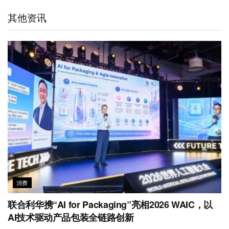
t
e
d
e
o
A
其他资讯
i
I
r
o
p
b
n
k
p
o
消费
联合利华携“AI for Packaging”亮相2026 WAIC，以
AI技术驱动产品包装全链路创新