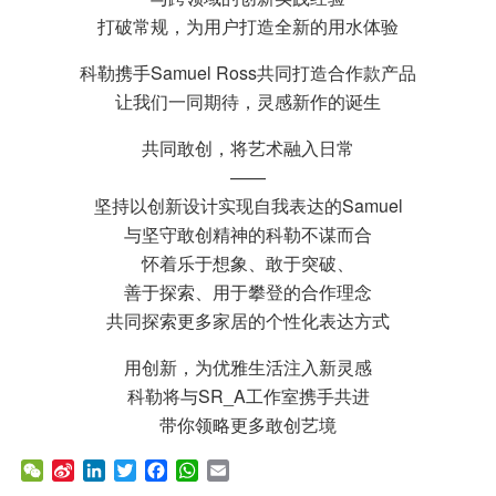
打破常规，为用户打造全新的用水体验
科勒携手Samuel Ross共同打造合作款产品
让我们一同期待，灵感新作的诞生
共同敢创，将艺术融入日常
——
坚持以创新设计实现自我表达的Samuel
与坚守敢创精神的科勒不谋而合
怀着乐于想象、敢于突破、
善于探索、用于攀登的合作理念
共同探索更多家居的个性化表达方式
用创新，为优雅生活注入新灵感
科勒将与SR_A工作室携手共进
带你领略更多敢创艺境
W
S
L
T
F
W
E
e
i
i
w
a
h
m