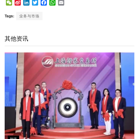
W
S
L
T
F
W
E
e
i
i
w
a
h
m
C
n
n
i
c
a
a
Tags:
业务与市场
h
a
k
t
e
t
i
a
W
e
t
b
s
l
t
e
d
e
o
A
其他资讯
i
I
r
o
p
b
n
k
p
o
能源