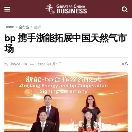
Home
全行业
能源
bp 携手浙能拓展中国天然气市
场
A
by
Joyce Jin
2023年6月1日
A