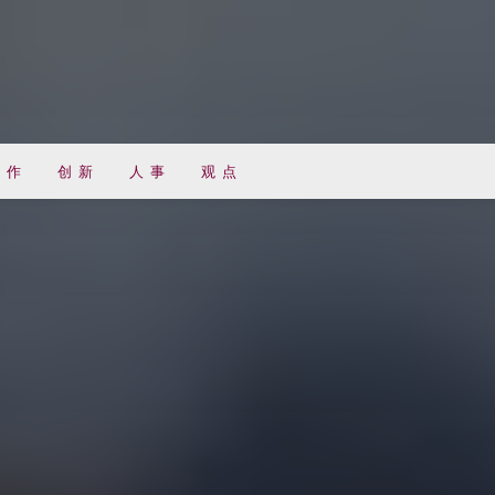
 作
创 新
人 事
观 点