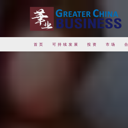
首 页
可 持 续 发 展
投 资
市 场
合