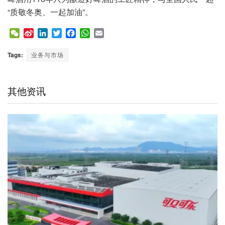
“质敬冬奥、一起加油”。
W
S
L
T
F
W
E
e
i
i
w
a
h
m
C
n
n
i
c
a
a
Tags:
业务与市场
h
a
k
t
e
t
i
a
W
e
t
b
s
l
t
e
d
e
o
A
其他资讯
i
I
r
o
p
b
n
k
p
o