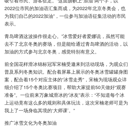
吸引着市民、游客驻足。“这面旗帜上“加油”两个字，以
2022位市民的加油语汇集而成，为2022年北京冬奥会，也
为我们自己的2022加油”，一位参与加油语征集活动的市民
表示。
青岛啤酒这波操作很走心。”冰雪爱好者爱娜说，虽然可能
去不了北京冬奥的赛场，但是能给通过青岛啤酒的活动，以
加油的方式参与北京冬奥，感觉特别有意义。
前全国花样滑冰锦标冠军宋楠受邀来到活动现场，为观众们
普及系列冬奥知识。配合着屏幕上展示的冬奥冰雪罐罐身图
案，配合着15个对应主体的“冰雪走秀”，宋楠为现场观众详
细介绍了15个冬奥比赛项目，帮助大家提前50天做好“观赛
准备”。一位前来万象城滑冰的“冰友”表示：“不知道每个冰
上运动竟有这么多的规则和具体玩法，这次宋楠老师可是为
我上了一场身临其境的‘大师课’。”
推广冰雪文化为冬奥加油