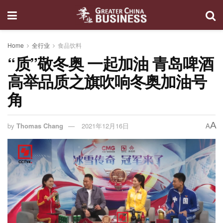
Home
全行业
食品饮料
“质”敬冬奥 一起加油 青岛啤酒
高举品质之旗吹响冬奥加油号
角
A
by
Thomas Chang
2021年12月16日
A