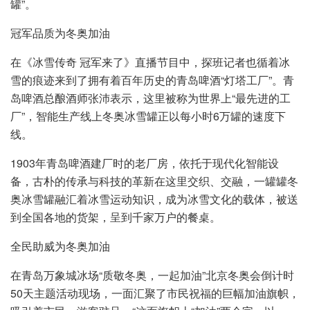
罐”。
冠军品质为冬奥加油
在《冰雪传奇 冠军来了》直播节目中，探班记者也循着冰
雪的痕迹来到了拥有着百年历史的青岛啤酒“灯塔工厂”。青
岛啤酒总酿酒师张沛表示，这里被称为世界上“最先进的工
厂”，智能生产线上冬奥冰雪罐正以每小时6万罐的速度下
线。
1903年青岛啤酒建厂时的老厂房，依托于现代化智能设
备，古朴的传承与科技的革新在这里交织、交融，一罐罐冬
奥冰雪罐融汇着冰雪运动知识，成为冰雪文化的载体，被送
到全国各地的货架，呈到千家万户的餐桌。
全民助威为冬奥加油
在青岛万象城冰场“质敬冬奥，一起加油”北京冬奥会倒计时
50天主题活动现场，一面汇聚了市民祝福的巨幅加油旗帜，