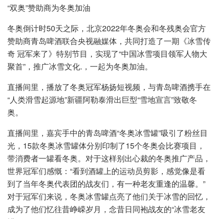
“双奥”赞助商为冬奥加油
冬奥倒计时50天之际，北京2022年冬奥会和冬残奥会官方
赞助商青岛啤酒联合央视融媒体，共同打造了一期《冰雪传
奇 冠军来了》特别节目，实现了“中国冰雪项目领军人物大
聚首”，推广冰雪文化.，一起为冬奥加油。
直播间里，播放了冬奥冠军杨扬短视频，与青岛啤酒携手在
“人类滑雪起源地”新疆阿勒泰滑出巨型“雪地宣言”致敬冬
奥。
直播间里，嘉宾手中的青岛啤酒“冬奥冰雪罐”吸引了粉丝目
光，15款冬奥冰雪罐体分别印制了15个冬奥会比赛项目，
带消费者一罐看冬奥。对于这样别出心裁的冬奥推广产品，
世界冠军们感慨：“看到酒罐上的运动员剪影，感觉像是看
到了当年冬奥代表团的战友们，有一种老友重逢的温馨。”
对于冠军们来说，冬奥冰雪罐点亮了他们关于冰雪的回忆，
成为了他们忆往昔峥嵘岁月，念昔日同袍战友的“冰雪老友