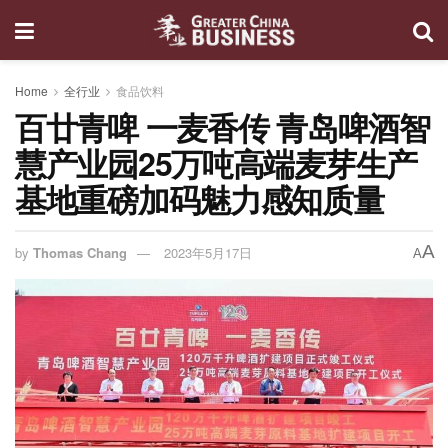
Home
全行业
食品饮料
百廿青啤 一麦香传 青岛啤酒智
慧产业园25万吨高端麦芽生产
基地重磅加码魅力感知质量
A
by
Thomas Chang
2023年5月17日
A