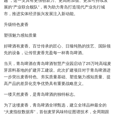
越”，这一支具有更强创新力、更高附加值、更加可持续发
展的“产业联合舰队”，将为助力青岛打造现代产业先行城
市，推进实体经济振兴发展注入新动能。
升级特色麦香
塑强魅力感知质量
好啤酒有麦香。百廿传承的匠心、日臻纯熟的技艺、国际领
先的设备，让传世麦香充盈每一杯青岛啤酒。
当天，青岛啤酒在青岛啤酒智慧产业园启动了25万吨高端麦
芽原料基地的扩建开工建设。此次扩建项目对于青岛啤酒进
一步突出麦香特色、夯实质量基础、塑造魅力感知质量、提
高产品的差异化竞争优势具有重要战略意义。
一缕天然麦香，是青岛啤酒的独特标志。
为了这缕麦香，青岛啤酒全球甄选，建立全球品种最全的
“大麦指纹数据库”，首创麦芽风味特征图谱技术，全周期跟