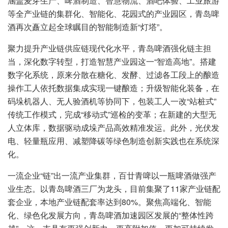
涵盖麦芽生产、啤酒制造、智慧物流、酒吧体验、工业旅游
等全产业链的集群化、智能化、花园式的产业园区，青岛啤
酒再次矗立起全球瞩目的智能制造新“灯塔”。
聚力提升产业链供应链现代化水平，青岛啤酒强化链主担
当，深化数字转型，打造智慧产业园这一“智造高地”。搭建
数字化系统，原来分散在糖化、发酵、过滤各工段上的酿造
操作工人依托数据集成实现一键酿造；升级智能化装备，在
码垛机器人、无人验酒机等协同下，包装工人一改“站桩式”
传统工作模式，完成“移动式”巡检的变革；在新建的大型无
人立体库，数据驱动成垛产品高效精准发运。此外，光伏发
电、轻量瓶应用、减塑降碳等绿色制造创新实践也在系统深
化。
一流企业“链”出一流产业集群，百廿青啤以一瓶啤酒做强产
业生态。以青岛啤酒三厂为龙头，目前集聚了11家产业链配
套企业，本地产业链配套率达到80%。聚焦高端化、智能
化、绿色化发展方向，青岛啤酒加速园区发展的“整体性跨