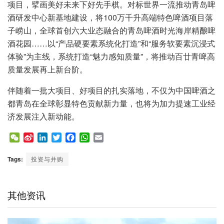
项目，擘画美好未来下好先手棋。对标世界一流推动青岛啤
酒研发中心新基地建设，将100万千升高端特色啤酒项目落
子崂山，全球首创六大业态融合的青岛啤酒时光海岸精酿啤
酒花园……以“产品硬要素系统化打造”和“服务软要素沉浸式
体验”为主线，系统打造“魅力感知质量”，将推动百廿青啤高
质量发展再上新台阶。
伴随着一批大项目、好项目的扎实落地，不仅为中国啤酒之
都青岛在全球彰显特色贡献新力量，也将为加力提速工业经
济发展注入新动能。
W
S
L
T
F
W
E
e
i
i
w
a
h
m
C
n
n
i
c
a
a
Tags:
投资与并购
h
a
k
t
e
t
i
a
W
e
t
b
s
l
t
e
d
e
o
A
其他资讯
i
I
r
o
p
b
n
k
p
o