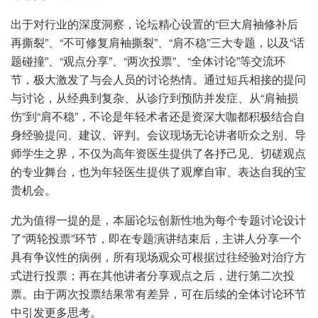
出于对行业的深度洞察，论坛精心设置的“巨大肩袖修补后
再撕裂”、“不可修复肩袖撕裂”、“肩不稳”三大专题，以及“话
题碰撞”、“观点分享”、“两次投票”、“全体讨论”等交流环
节，极大激发了与会人员的讨论热情。通过短兵相接的提问
与讨论，从经典到复杂、从诊疗到预防并发症、从“肩袖损
伤”到“肩不稳”，不论是年轻术者还是资深大咖都积极结合自
身经验提问、建议、评判。会议现场无论讲者听众之别、导
师学生之界，不仅为高年资医生提供了各抒己见、切磋观点
的专业舞台，也为年轻医生提供了观摩自审、表达自我的宝
贵机会。
尤为值得一提的是，本届论坛创新性地为每个专题讨论设计
了“两轮投票”环节，即在专题演讲结束后，主讲人分享一个
具有争议性的病例，所有现场观众可根据过往经验对治疗方
式进行投票；再在其他讲者分享观点之后，进行第二次投
票。由于两次投票结果常有差异，可在后续的全体讨论环节
中引发更多思考。