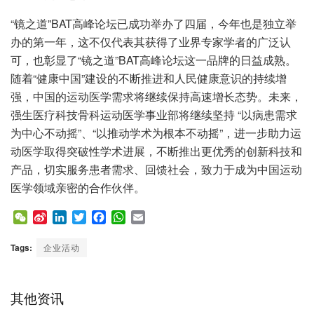
“镜之道”BAT高峰论坛已成功举办了四届，今年也是独立举
办的第一年，这不仅代表其获得了业界专家学者的广泛认
可，也彰显了“镜之道”BAT高峰论坛这一品牌的日益成熟。
随着“健康中国”建设的不断推进和人民健康意识的持续增
强，中国的运动医学需求将继续保持高速增长态势。未来，
强生医疗科技骨科运动医学事业部将继续坚持 “以病患需求
为中心不动摇”、“以推动学术为根本不动摇”，进一步助力运
动医学取得突破性学术进展，不断推出更优秀的创新科技和
产品，切实服务患者需求、回馈社会，致力于成为中国运动
医学领域亲密的合作伙伴。
W
S
L
T
F
W
E
e
i
i
w
a
h
m
C
n
n
i
c
a
a
Tags:
企业活动
h
a
k
t
e
t
i
a
W
e
t
b
s
l
t
e
d
e
o
A
其他资讯
i
I
r
o
p