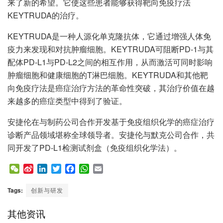
来了新的希望。它使这些患者能够获得靶向免疫疗法
KEYTRUDA的治疗。
KEYTRUDA是一种人源化单克隆抗体，它通过增强人体免
疫力来发现和对抗肿瘤细胞。KEYTRUDA可阻断PD-1与其
配体PD-L1与PD-L2之间的相互作用，从而激活可同时影响
肿瘤细胞和健康细胞的T淋巴细胞。KEYTRUDA和其他靶
向免疫疗法是癌症治疗方法的革命性突破，其治疗价值在越
来越多的癌症类型中得到了验证。
安捷伦在与制药公司合作开发基于免疫组织化学的癌症治疗
诊断产品领域堪称全球领导者。安捷伦与默克公司合作，共
同开发了PD-L1检测试剂盒（免疫组织化学法）。
W
S
L
T
F
W
E
e
i
i
w
a
h
m
C
n
n
i
c
a
a
Tags:
创新与研发
h
a
k
t
e
t
i
a
W
e
t
b
s
l
其他资讯
t
e
d
e
o
A