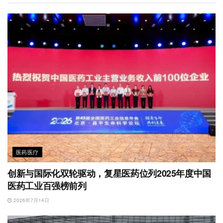
i
I
r
o
p
b
n
k
p
o
医药医疗
创新与国际化双轮驱动，复星医药位列2025年度中国
医药工业百强榜前列
2026年7月14日