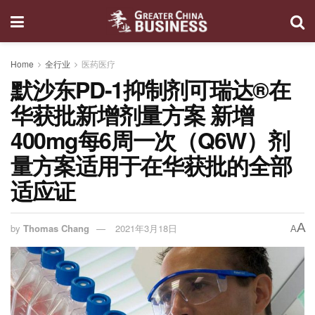
Home
全行业
医药医疗
默沙东PD-1抑制剂可瑞达®在
华获批新增剂量方案 新增
400mg每6周一次（Q6W）剂
量方案适用于在华获批的全部
适应证
A
by
Thomas Chang
2021年3月18日
A