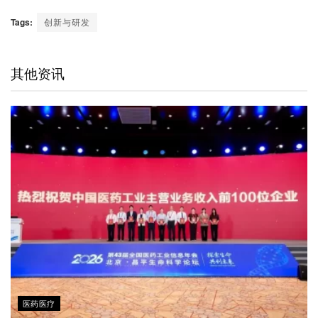
e
i
i
w
a
h
m
C
n
n
i
c
a
a
Tags:
创新与研发
h
a
k
t
e
t
i
a
W
e
t
b
s
l
t
e
d
e
o
A
其他资讯
i
I
r
o
p
b
n
k
p
o
医药医疗