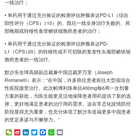
一线治疗；
• 单药用于通过充分验证的检测评估肿瘤表达PD-L1（综合
阳性评分（CPS）≥10）的、既往一线全身治疗失败的、局
部晚期或转移性食管鳞状细胞癌患者的治疗；
• 单药用于通过充分验证的检测评估肿瘤表达PD-
L1（CPS≥20）的转移性或不可切除的复发性头颈部鳞状细
胞癌患者的一线治疗。
默沙东全球高级副总裁兼中国总裁罗万里（Joseph
Romanelli）表示：“在中国，许多癌症患者前往大型或综合
性医院接受治疗。此次帕博利珠单抗400mg每6周一次剂量
方案的获批，为医生能更灵活地保障患者用药提供了新的选
择，更好地满足患者的治疗用药需求。这在常态化疫情防控
阶段显得尤为重要，也充分体现了默沙东造福更多中国患者
的坚定承诺与不懈努力。”
W
S
L
T
F
W
E