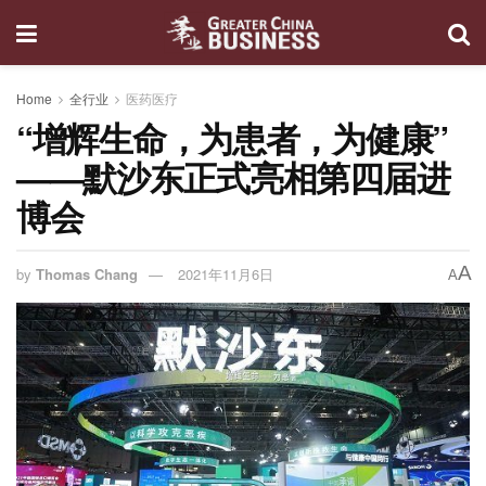
Home
全行业
医药医疗
“增辉生命，为患者，为健康”
——默沙东正式亮相第四届进
博会
A
by
Thomas Chang
2021年11月6日
A