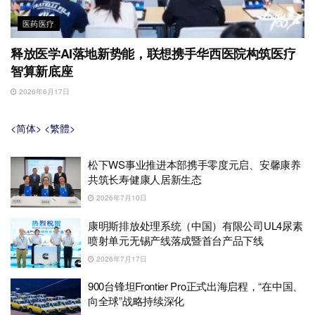
医药医疗
释放医学AI落地新势能，联想携手华西医院构筑医疗
智算新底座
2026年6月17日
<简体>
<繁體>
松下WS事业推进本部携手零度元启、安馨康养
共筑长寿健康人居新生态
2026年7月10日
康明斯排放处理系统（中国）有限公司UL4尿素
喷射单元无锡产线落成暨首台产品下线
2026年7月17日
900台锋坦Frontier Pro正式出海启程，“在中国、
向全球”战略持续深化