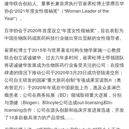
健华联合创始人、董事长兼首席执行官崔霁松博士荣膺百华
协会“2021年度女性领袖奖”（“Woman Leader of the
Year”）。
百华协会于2020年首度设立“年度女性领袖奖”，旨在表彰为
中国生物医药或医药科技行业做出突出贡献的女性领导者。
崔霁松博士于2015年与世界著名结构生物学家施一公教授
联合创立诺诚健华。过去六年多时间，崔霁松博士带领团队
将诺诚健华发展成为生物医药行业备受关注的公司：在疫情
肆虐的情况下推动公司于2020年3月23日成功登陆港交所；
公司自主研发的国家“重大新药创制”专项成果宜诺凯®（奥
布替尼片）于2020年年底在中国获批上市，惠及众多淋巴
瘤患者；公司在商务拓展（BD）领域取得重大进展，分别
与渤健（Biogen）和Incyte公司达成out-licensing和in-
licensing合作；公司在源头创新和临床开发进展迅速，开发
了10多款极具潜力的产品管线……