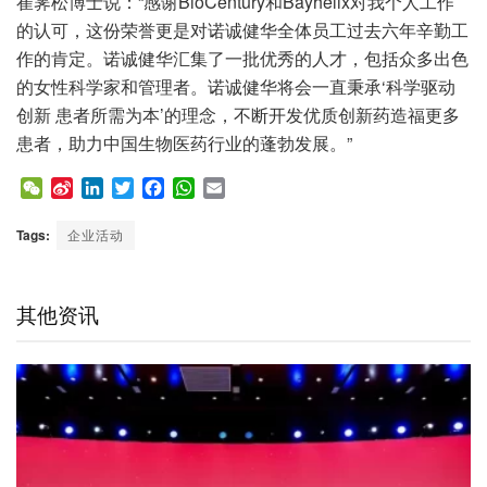
崔霁松博士说：“感谢BioCentury和Bayhelix对我个人工作
的认可，这份荣誉更是对诺诚健华全体员工过去六年辛勤工
作的肯定。诺诚健华汇集了一批优秀的人才，包括众多出色
的女性科学家和管理者。诺诚健华将会一直秉承‘科学驱动
创新 患者所需为本’的理念，不断开发优质创新药造福更多
患者，助力中国生物医药行业的蓬勃发展。”
W
S
L
T
F
W
E
e
i
i
w
a
h
m
C
n
n
i
c
a
a
Tags:
企业活动
h
a
k
t
e
t
i
a
W
e
t
b
s
l
t
e
d
e
o
A
其他资讯
i
I
r
o
p
b
n
k
p
o