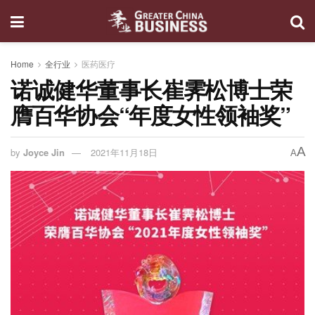
Home
全行业
医药医疗
诺诚健华董事长崔霁松博士荣
膺百华协会“年度女性领袖奖”
A
by
Joyce Jin
2021年11月18日
A