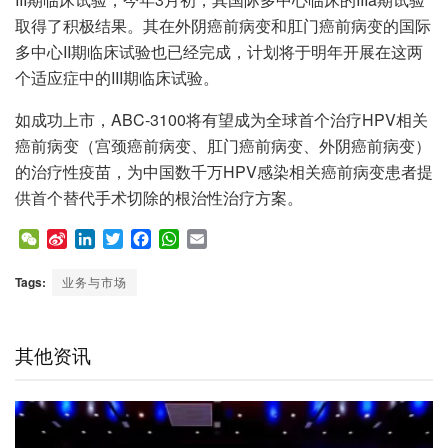
取得了积极结果。其在外阴癌前病变和肛门癌前病变的国际
多中心II期临床试验也已经完成，计划将于明年开展在这两
个适应症中的III期临床试验。
如成功上市，ABC-3100将有望成为全球首个治疗HPV相关
癌前病变（宫颈癌前病变、肛门癌前病变、外阴癌前病变）
的治疗性疫苗，为中国数千万HPV感染相关癌前病变患者提
供首个替代手术切除的根治性治疗方案。
W
S
L
T
F
W
E
e
i
i
w
a
h
m
C
n
n
i
c
a
a
Tags:
业务与市场
h
a
k
t
e
t
i
a
W
e
t
b
s
l
t
e
d
e
o
A
其他资讯
i
I
r
o
p
b
n
k
p
o