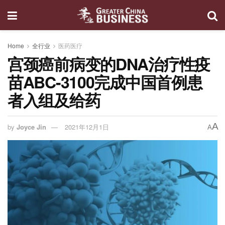
Home
全行业
医药医疗
宫颈癌前病变的DNA治疗性疫
苗ABC-3100完成中国首例患
者入组及给药
A
by
Joyce Jin
2021年12月1日
A