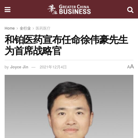
Home
全行业
医药医疗
和铂医药宣布任命徐伟豪先生
为首席战略官
A
by
Joyce Jin
2021年12月4日
A