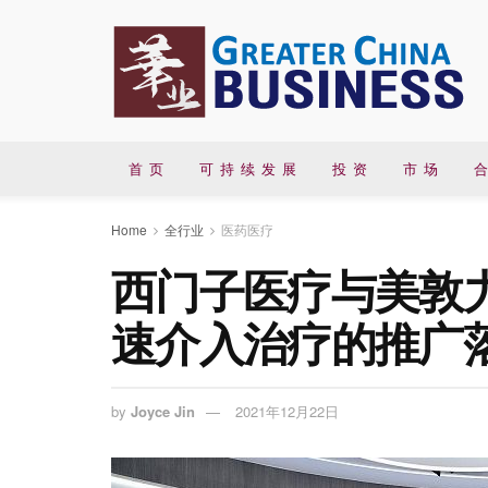
首 页
可 持 续 发 展
投 资
市 场
合
Home
全行业
医药医疗
西门子医疗与美敦
速介入治疗的推广
by
Joyce Jin
2021年12月22日