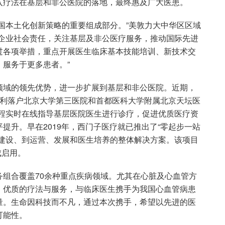
入疗法在基层和非公医院的落地，最终惠及广大医患。
国本土化创新策略的重要组成部分。”美敦力大中华区区域
行企业社会责任，关注基层及非公医疗服务，推动国际先进
过各项举措，重点开展医生临床基本技能培训、新技术交
服务于更多患者。”
领域的领先优势，进一步扩展到基层和非公医院。近期，
顺利落户北京大学第三医院和首都医科大学附属北京天坛医
远程实时在线指导基层医院医生进行诊疗，促进优质医疗资
提升。早在2019年，西门子医疗就已推出了“零起步一站
室建设、到运营、发展和医生培养的整体解决方案。该项目
成启用。
组合覆盖70余种重点疾病领域。尤其在心脏及心血管方
，优质的疗法与服务，与临床医生携手为我国心血管病患
量。生命因科技而不凡，通过本次携手，希望以先进的医
可能性。