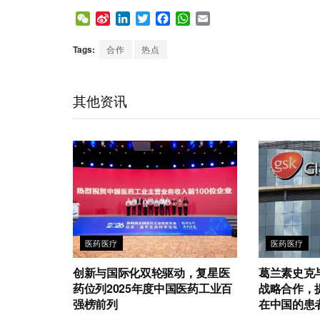
W
S
L
T
F
W
E
e
i
i
w
a
h
m
C
n
n
i
c
a
a
Tags:
合作
热点
h
a
k
t
e
t
i
a
W
e
t
b
s
l
t
e
d
e
o
A
其他资讯
i
I
r
o
p
b
n
k
p
o
医药医疗
医药医疗
创新与国际化双轮驱动，复星医
葛兰素史克
药位列2025年度中国医药工业百
战略合作，
强榜前列
在中国的患