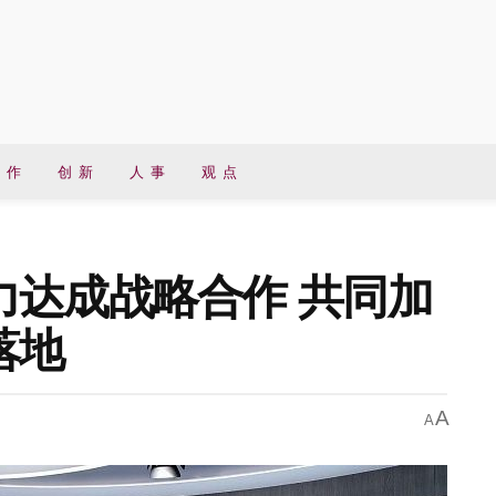
 作
创 新
人 事
观 点
力达成战略合作 共同加
落地
A
A