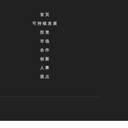
首 页
可 持 续 发 展
投 资
市 场
合 作
创 新
人 事
观 点