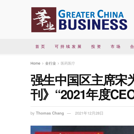
首 页
可 持 续 发 展
投 资
市 场
合
Home
全行业
医药医疗
强生中国区主席宋
刊》“2021年度CEO
by
Thomas Chang
2021年12月28日