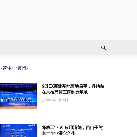
<简体>
<繁體>
SCIEX新建基地落地昌平，丹纳赫
在京布局第三座制造基地
2026年7月15日
...
释放工业 AI 应用潜能，西门子与
本土企业深化合作