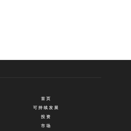
首 页
可 持 续 发 展
投 资
市 场