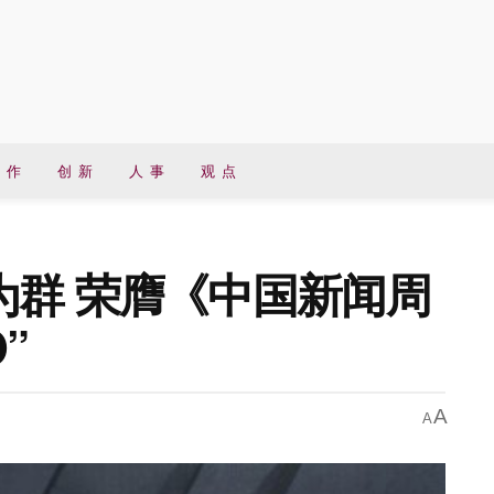
 作
创 新
人 事
观 点
为群 荣膺《中国新闻周
”
A
A