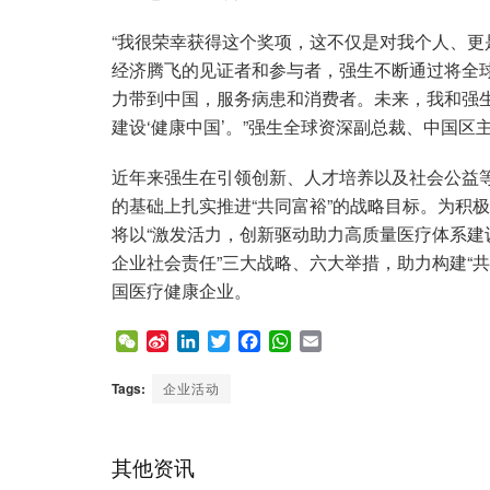
“我很荣幸获得这个奖项，这不仅是对我个人、
经济腾飞的见证者和参与者，强生不断通过将全
力带到中国，服务病患和消费者。未来，我和强生
建设‘健康中国’。”强生全球资深副总裁、中国区
近年来强生在引领创新、人才培养以及社会公益
的基础上扎实推进“共同富裕”的战略目标。为积极
将以“激发活力，创新驱动助力高质量医疗体系
企业社会责任”三大战略、六大举措，助力构建“共
国医疗健康企业。
W
S
L
T
F
W
E
e
i
i
w
a
h
m
C
n
n
i
c
a
a
Tags:
企业活动
h
a
k
t
e
t
i
a
W
e
t
b
s
l
t
e
d
e
o
A
其他资讯
i
I
r
o
p