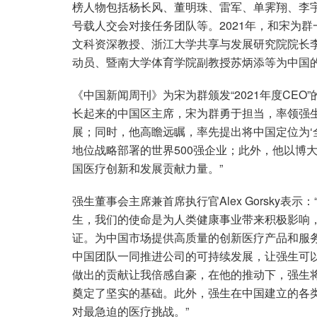
榜人物包括杨长风、董明珠、雷军、单霁翔、李宇
号载人交会对接任务团队等。2021年，和宋为群
文科资深教授、浙江大学共享与发展研究院院长
动员、暨南大学体育学院副教授苏炳添等为中国
《中国新闻周刊》为宋为群颁发“2021年度CEO
长起来的中国区主席，宋为群勇于担当，率领强
展；同时，他高瞻远瞩，率先提出将中国定位为‘
地位战略部署的世界500强企业；此外，他以博
国医疗创新和发展贡献力量。”
强生董事会主席兼首席执行官Alex Gorsky
生，我们的使命是为人类健康事业带来积极影响，
证。为中国市场提供高质量的创新医疗产品和服
中国团队一同推进公司的可持续发展，让强生可
做出的贡献让我倍感自豪，在他的推动下，强生将
奠定了坚实的基础。此外，强生在中国建立的各
对最急迫的医疗挑战。”