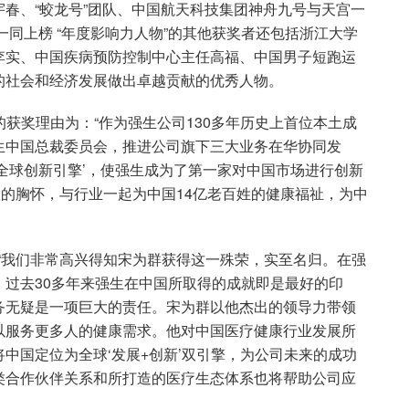
春、“蛟龙号”团队、中国航天科技集团神舟九号与天宫一
一同上榜 “年度影响力人物”的其他获奖者还包括浙江大学
李实、中国疾病预防控制中心主任高福、中国男子短跑运
的社会和经济发展做出卓越贡献的优秀人物。
”的获奖理由为：“作为强生公司130多年历史上首位本土成
生中国总裁委员会，推进公司旗下三大业务在华协同发
全球创新引擎’，使强生成为了第一家对中国市场进行创新
大的胸怀，与行业一起为中国14亿老百姓的健康福祉，为中
表示：“我们非常高兴得知宋为群获得这一殊荣，实至名归。在强
过去30多年来强生在中国所取得的成就即是最好的印
务无疑是一项巨大的责任。宋为群以他杰出的领导力带领
以服务更多人的健康需求。他对中国医疗健康行业发展所
中国定位为全球‘发展+创新’双引擎，为公司未来的成功
类合作伙伴关系和所打造的医疗生态体系也将帮助公司应