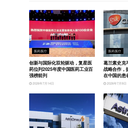
b
n
k
p
o
医药医疗
医药医疗
创新与国际化双轮驱动，复星医
葛兰素史克
药位列2025年度中国医药工业百
战略合作，
强榜前列
在中国的患
2026年7月14日
2026年7月9日