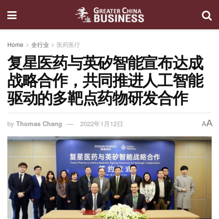
Home
全行业
医药医疗
复星医药与英矽智能宣布达成
战略合作，共同推进人工智能
驱动的多靶点药物研发合作
A
by
Thomas Chang
2022年1月12日
A