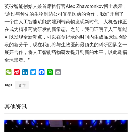
英矽智能创始人兼首席执行官Alex Zhavoronkov博士表示，
“通过与领先的生物制药公司复星医药的合作，我们开启了
一个由人工智能赋能的端到端药物发现新时代，人机合作正
在成为精准药物研发的新常态。之前，我们证明了人工智能
可以发现全新靶点，可以在创纪录的时间内生成临床试验阶
段的新分子，现在我们将与生物医药最顶尖的科研团队之一
展开合作，将人工智能药物研发提升到新的水平，以此造福
全球患者。”
W
S
L
T
F
W
E
e
i
i
w
a
h
m
C
n
n
i
c
a
a
Tags:
合作
h
a
k
t
e
t
i
a
W
e
t
b
s
l
t
e
d
e
o
A
其他资讯
i
I
r
o
p
b
n
k
p
o