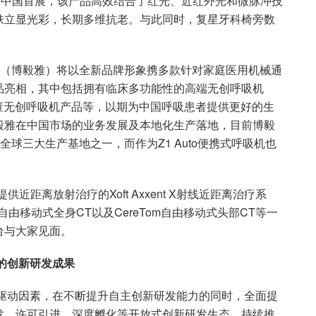
迎来中国首展，该产品高效结合了红光、近红外光和微脉冲技
肤立显光彩，长期多维抗老。与此同时，复星牙科椅旁数
as（博毅雅）将以全新品牌形象携多款针对家庭医用机械通
品亮相，其中包括拥有临床多功能性的高端无创呼吸机
多款古董无创呼吸机产品等，以期为中国呼吸患者提供更好的生
毅雅在中国市场的业务发展及本地化生产落地，目前博毅
全球三大生产基地之一，而作为Z1 Auto便携式呼吸机也
近距离放射治疗的Xoft Axxent X射线近距离治疗系
自由移动式全身CT以及CereTom自由移动式头部CT等一
展台与大家见面。
的创新研发成果
心驱动因素，在不断提升自主创新研发能力的同时，全面提
发、许可引进、深度孵化等开放式创新研发生态，持续推