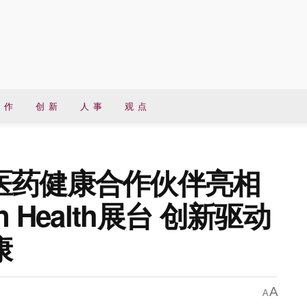
 作
创 新
人 事
观 点
医药健康合作伙伴亮相
 Health展台 创新驱动
康
A
A