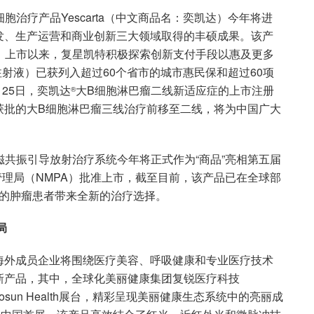
胞治疗产品Yescarta（中文商品名：奕凯达）今年将进
药物研发、生产运营和商业创新三大领域取得的丰硕成果。该产
品，上市以来，复星凯特积极探索创新支付手段以惠及更多
射液）已获列入超过60个省市的城市惠民保和超过60项
月25日，奕凯达
大B细胞淋巴瘤二线新适应症的上市注册
®
获批的大B细胞淋巴瘤三线治疗前移至二线，将为中国广大
inac磁共振引导放射治疗系统今年将正式作为“商品”亮相第五届
管理局（NMPA）批准上市，截至目前，该产品已在全球部
国的肿瘤患者带来全新的治疗选择。
局
海外成员企业将围绕医疗美容、呼吸健康和专业医疗技术
新产品，其中，全球化美丽健康集团复锐医疗科技
相Fosun Health展台，精彩呈现美丽健康生态系统中的亮丽成