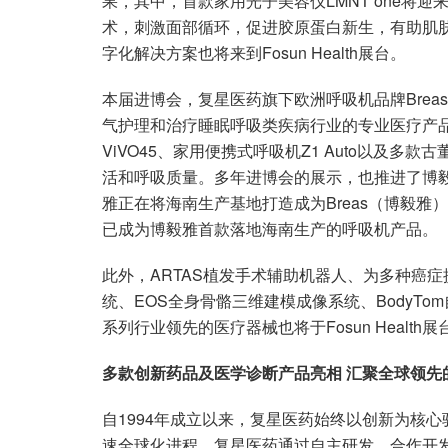
果，其中，首款家用光子美容仪LMNT one将
术，刺激面部循环，促进胶原蛋白新生，有助肌
字化解决方案也将来到Fosun Health展台。
本届进博会，复星医药旗下欧洲呼吸机品牌Bre
气护理和治疗睡眠呼吸类疾病行业的专业医疗产
ViVO45、家用便携式呼吸机Z1 Auto以及
活和呼吸质量。多年进博会的展示，也推进了博
雅正在将海南生产基地打造成为Breas（博毅雅）
已成为博毅雅首款落地海南生产的呼吸机产品。
此外，ARTAS植发手术辅助机器人、为多种癌症提供
统、EOS全身骨骼三维建模成像系统、BodyTom
系列行业领先的医疗器械也将于Fosun Health
多款创新药品及医学诊断产品亮相 汇聚全球领先
自1994年成立以来，复星医药始终以创新为核
速全球化进程。复星医药通过自主研发、合作开