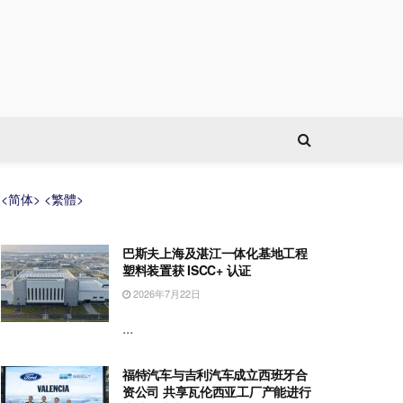
<简体>
<繁體>
巴斯夫上海及湛江一体化基地工程
塑料装置获 ISCC+ 认证
2026年7月22日
...
福特汽车与吉利汽车成立西班牙合
资公司 共享瓦伦西亚工厂产能进行