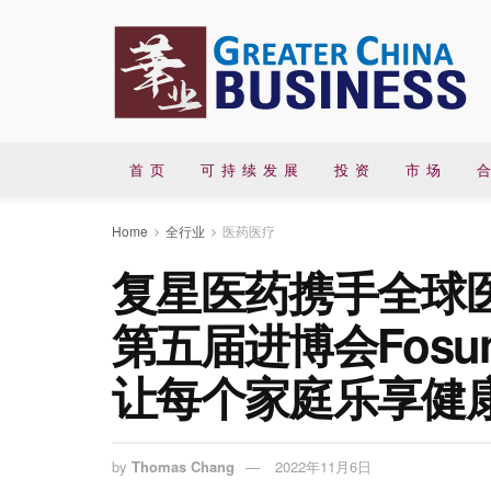
首 页
可 持 续 发 展
投 资
市 场
合
Home
全行业
医药医疗
复星医药携手全球
第五届进博会Fosun
让每个家庭乐享健
by
Thomas Chang
2022年11月6日