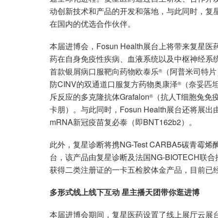
动创新技术和产品的开发和落地，与此同时，复
在国内的优选合作伙伴。
本届进博会，Fosun Health展台上将带来
药在自身免疫性疾病、血液系统以及中枢神经系
首款银屑病口服靶向药物欧泰乐
（阿普米司特片）
®
防CINV的双通道口服复方药物奥康泽
（奈妥匹
®
斥反应的多克隆抗体Grafalon
（抗人T细胞兔免疫
®
卡朋）。与此同时，Fosun Health展台还将展
mRNA新冠疫苗复必泰（即BNT162b2）。
此外，复星诊断将携NG-Test CARBA5碳青霉烯
台，该产品由复星诊断及法国NG-BIOTECH
获得二类注册证的一卡五检胶体金产品，目前已
多形式线上线下互动 星主播天团带你逛进博
本届进博会期间，复星医药设置了线上展厅云展