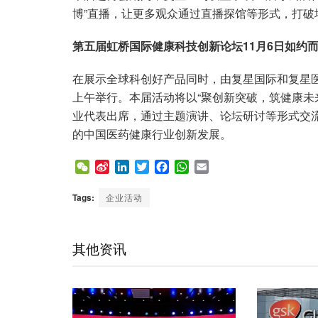
博”直播，让更多观众通过直播探馆等形式，打
第五届虹桥国际健康科技创新论坛11月6日如约
在展示全球科创好产品同时，由复星国际和复星医
上午举行。本届活动将以“聚创新突破，筑健康未
业代表出席，通过主题演讲、论坛研讨等形式交
的中国医药健康行业创新发展。
W
S
L
T
F
W
E
e
i
i
w
a
h
m
C
n
n
i
c
a
a
Tags:
企业活动
h
a
k
t
e
t
i
a
W
e
t
b
s
l
t
e
d
e
o
A
其他资讯
i
I
r
o
p
b
n
k
p
o