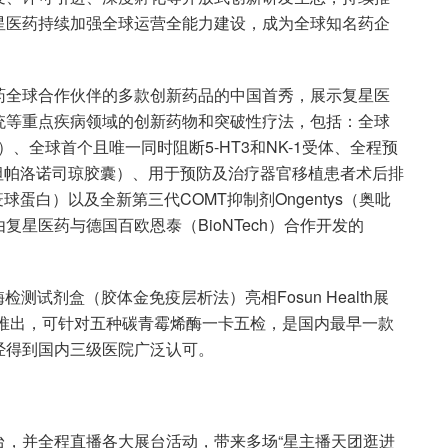
星医药持续加强全球运营全能力建设，成为全球知名药企
复星医药全球合作伙伴的多款创新药品的中国首秀，展示复星医
统等重点疾病领域的创新药物和突破性疗法，包括：全球
、全球首个且唯一同时阻断5-HT3和NK-1受体、全程预
坦帕洛诺司琼胶囊）、用于预防及治疗器官移植患者术后排
球蛋白）以及全新第三代COMT抑制剂Ongentys（奥吡
出由复星医药与德国百欧恩泰（BioNTech）合作开发的
酶检测试剂盒（胶体金免疫层析法）亮相Fosun Health展
联合推出，可针对五种碳青霉烯酶一卡五检，是国内最早一款
经得到国内三级医院广泛认可。
台，并全程直播各大展台活动，带来多场“星主播天团逛进