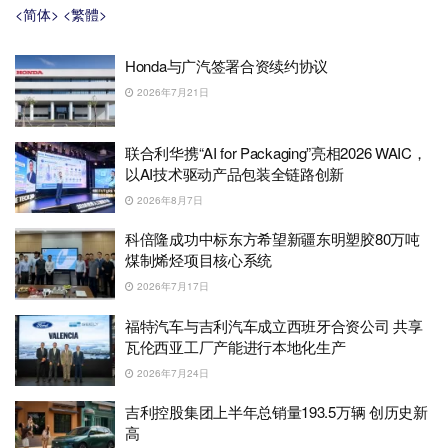
<简体>
<繁體>
Honda与广汽签署合资续约协议
2026年7月21日
联合利华携“AI for Packaging”亮相2026 WAIC，
以AI技术驱动产品包装全链路创新
2026年8月7日
科倍隆成功中标东方希望新疆东明塑胶80万吨
煤制烯烃项目核心系统
2026年7月17日
福特汽车与吉利汽车成立西班牙合资公司 共享
瓦伦西亚工厂产能进行本地化生产
2026年7月24日
吉利控股集团上半年总销量193.5万辆 创历史新
高