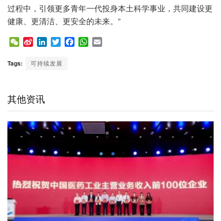
过程中，引领更多青年一代投身本土科学事业，共同建设更
健康、更清洁、更安全的未来。”
W
S
L
T
F
W
E
e
i
i
w
a
h
m
C
n
n
i
c
a
a
Tags:
可持续发展
h
a
k
t
e
t
i
a
W
e
t
b
s
l
t
e
d
e
o
A
其他资讯
i
I
r
o
p
b
n
k
p
o