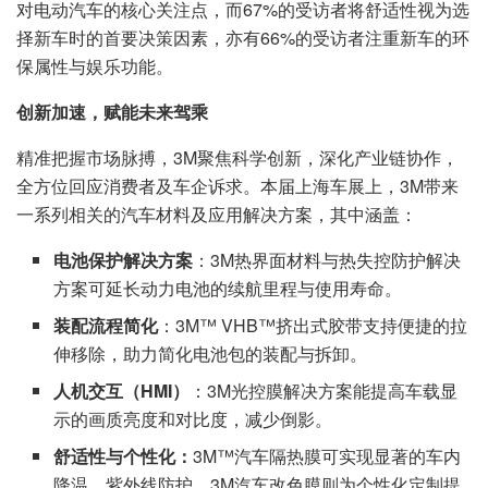
对电动汽车的核心关注点，而67%的受访者将舒适性视为选
择新车时的首要决策因素，亦有66%的受访者注重新车的环
保属性与娱乐功能。
创新加速，赋能未来驾乘
精准把握市场脉搏，3M聚焦科学创新，深化产业链协作，
全方位回应消费者及车企诉求。本届上海车展上，3M带来
一系列相关的汽车材料及应用解决方案，其中涵盖：
电池保护解决方案
：3M热界面材料与热失控防护解决
方案可延长动力电池的续航里程与使用寿命。
装配流程简化
：3M™ VHB™挤出式胶带支持便捷的拉
伸移除，助力简化电池包的装配与拆卸。
人机交互（
HMI
）
：3M光控膜解决方案能提高车载显
示的画质亮度和对比度，减少倒影。
舒适性与个性化：
3M™汽车隔热膜可实现显著的车内
降温、紫外线防护，3M汽车改色膜则为个性化定制提