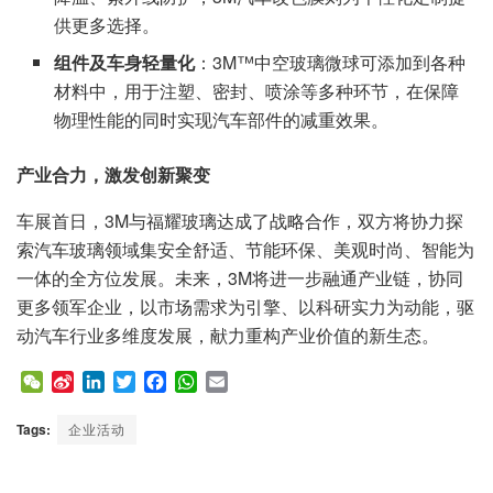
供更多选择。
组件及车身轻量化
：3M™中空玻璃微球可添加到各种
材料中，用于注塑、密封、喷涂等多种环节，在保障
物理性能的同时实现汽车部件的减重效果。
产业合力，激发创新聚变
车展首日，3M与福耀玻璃达成了战略合作，双方将协力探
索汽车玻璃领域集安全舒适、节能环保、美观时尚、智能为
一体的全方位发展。未来，3M将进一步融通产业链，协同
更多领军企业，以市场需求为引擎、以科研实力为动能，驱
动汽车行业多维度发展，献力重构产业价值的新生态。
W
S
L
T
F
W
E
e
i
i
w
a
h
m
C
n
n
i
c
a
a
Tags:
企业活动
h
a
k
t
e
t
i
a
W
e
t
b
s
l
t
e
d
e
o
A