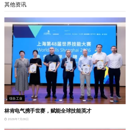
其他资讯
i
I
r
o
p
b
n
k
p
o
综合工业
林肯电气携手世赛，赋能全球技能英才
2026年7月28日