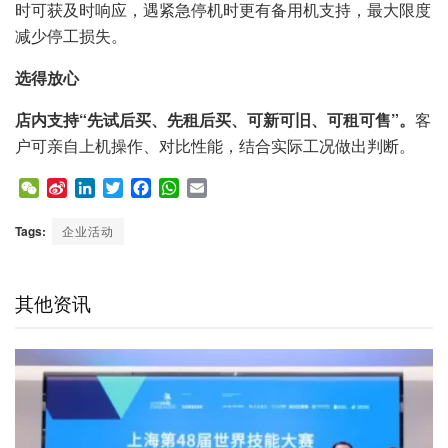
时可获及时响应，遇紧急停机时更有备用机支持，最大限度
减少停工损失。
选得放心
店内支持“先试后买、先租后买、可新可旧、可租可售”。
客
户可亲自上机操作、对比性能，结合实际工况做出判断。
W
S
L
T
F
W
E
e
i
i
w
a
h
m
C
n
n
i
c
a
a
Tags:
企业活动
h
a
k
t
e
t
i
a
W
e
t
b
s
l
t
e
d
e
o
A
其他资讯
i
I
r
o
p
b
n
k
p
o