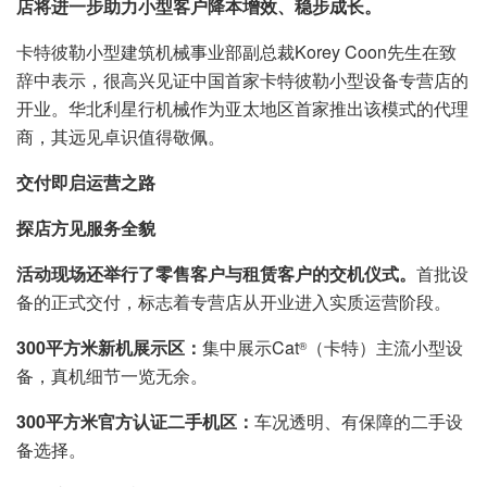
店将进一步助力小型客户降本增效、稳步成长。
卡特彼勒小型建筑机械事业部副总裁Korey Coon先生在致
辞中表示，很高兴见证中国首家卡特彼勒小型设备专营店的
开业。华北利星行机械作为亚太地区首家推出该模式的代理
商，其远见卓识值得敬佩。
交付即启运营之路
探店方见服务全貌
活动现场还举行了零售客户与租赁客户的交机仪式。
首批设
备的正式交付，标志着专营店从开业进入实质运营阶段。
300平方米新机展示区：
集中展示Cat
（卡特）主流小型设
®
备，真机细节一览无余。
300平方米官方认证二手机区：
车况透明、有保障的二手设
备选择。