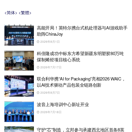
<简体>
<繁體>
高能开局！英特尔携台式机处理器与AI游戏助手
助阵ChinaJoy
2026年8月1日
科倍隆成功中标东方希望新疆东明塑胶80万吨
煤制烯烃项目核心系统
2026年7月17日
联合利华携“AI for Packaging”亮相2026 WAIC，
以AI技术驱动产品包装全链路创新
2026年8月7日
波音上海培训中心新址开业
2026年7月18日
守护“芯”制造，立邦参与承建西北地区首条8英