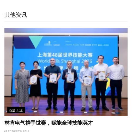
a
W
e
t
b
s
l
t
e
d
e
o
A
其他资讯
i
I
r
o
p
b
n
k
p
o
综合工业
林肯电气携手世赛，赋能全球技能英才
2026年7月28日