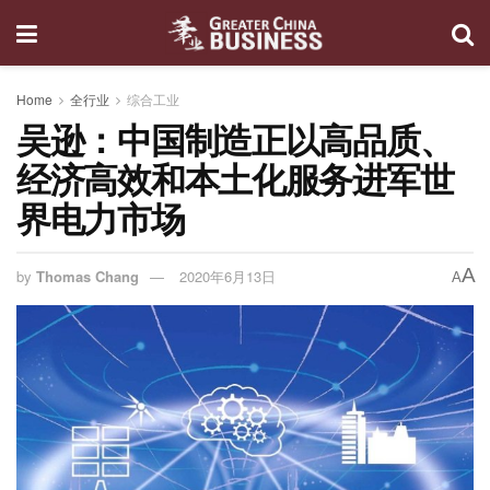
Home
全行业
综合工业
吴逊：中国制造正以高品质、
经济高效和本土化服务进军世
界电力市场
A
by
Thomas Chang
2020年6月13日
A