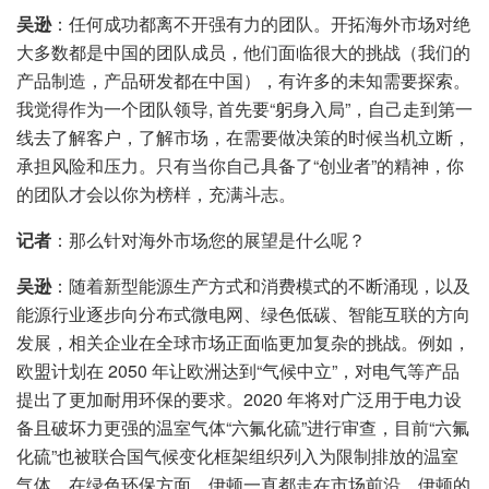
吴逊
：任何成功都离不开强有力的团队。开拓海外市场对绝
大多数都是中国的团队成员，他们面临很大的挑战（我们的
产品制造，产品研发都在中国），有许多的未知需要探索。
我觉得作为一个团队领导, 首先要“躬身入局”，自己走到第一
线去了解客户，了解市场，在需要做决策的时候当机立断，
承担风险和压力。只有当你自己具备了“创业者”的精神，你
的团队才会以你为榜样，充满斗志。
记者
：那么针对海外市场您的展望是什么呢？
吴逊
：随着新型能源生产方式和消费模式的不断涌现，以及
能源行业逐步向分布式微电网、绿色低碳、智能互联的方向
发展，相关企业在全球市场正面临更加复杂的挑战。例如，
欧盟计划在 2050 年让欧洲达到“气候中立”，对电气等产品
提出了更加耐用环保的要求。2020 年将对广泛用于电力设
备且破坏力更强的温室气体“六氟化硫”进行审查，目前“六氟
化硫”也被联合国气候变化框架组织列入为限制排放的温室
气体。在绿色环保方面，伊顿一直都走在市场前沿，伊顿的