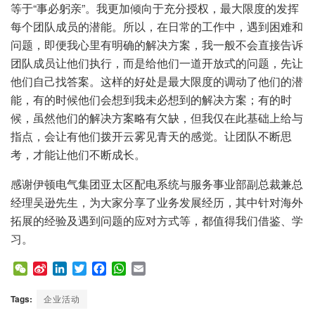
等于“事必躬亲”。我更加倾向于充分授权，最大限度的发挥
每个团队成员的潜能。所以，在日常的工作中，遇到困难和
问题，即便我心里有明确的解决方案，我一般不会直接告诉
团队成员让他们执行，而是给他们一道开放式的问题，先让
他们自己找答案。这样的好处是最大限度的调动了他们的潜
能，有的时候他们会想到我未必想到的解决方案；有的时
候，虽然他们的解决方案略有欠缺，但我仅在此基础上给与
指点，会让有他们拨开云雾见青天的感觉。让团队不断思
考，才能让他们不断成长。
感谢伊顿电气集团亚太区配电系统与服务事业部副总裁兼总
经理吴逊先生，为大家分享了业务发展经历，其中针对海外
拓展的经验及遇到问题的应对方式等，都值得我们借鉴、学
习。
W
S
L
T
F
W
E
e
i
i
w
a
h
m
C
n
n
i
c
a
a
Tags:
企业活动
h
a
k
t
e
t
i