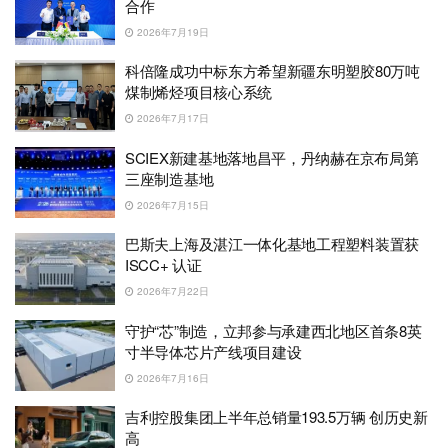
合作
2026年7月19日
科倍隆成功中标东方希望新疆东明塑胶80万吨
煤制烯烃项目核心系统
2026年7月17日
SCIEX新建基地落地昌平，丹纳赫在京布局第
三座制造基地
2026年7月15日
巴斯夫上海及湛江一体化基地工程塑料装置获
ISCC+ 认证
2026年7月22日
守护“芯”制造，立邦参与承建西北地区首条8英
寸半导体芯片产线项目建设
2026年7月16日
吉利控股集团上半年总销量193.5万辆 创历史新
高