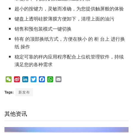
超小的按键力，灵敏而准确，为您提供触屏般的体验
键盘上透明硅胶薄膜方便卸下，清理上面的油污
销售和预包装模式一键切换
特有 的顶部换纸方式，方便在狭小 的 柜 台上 进行换
纸 操作
稳定可靠的秤内应用程序配合上位机管理软件，持续
满足您的各种需求
W
S
L
T
F
W
E
e
i
i
w
a
h
m
C
n
n
i
c
a
a
Tags:
新发布
h
a
k
t
e
t
i
a
W
e
t
b
s
l
t
e
d
e
o
A
其他资讯
i
I
r
o
p
b
n
k
p
o