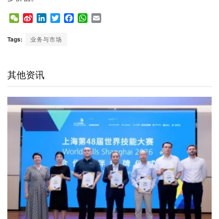
W
S
L
T
F
W
E
e
i
i
w
a
h
m
C
n
n
i
c
a
a
Tags:
业务与市场
h
a
k
t
e
t
i
a
W
e
t
b
s
l
t
e
d
e
o
A
其他资讯
i
I
r
o
p
b
n
k
p
o