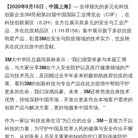
【2020年9月15日，中国上海】
— 全球领先的多元化科技
创新企业3M亮相第22届中国国际工业博览会（CIIF），在
科技创新展区（5.2H）全方位展示其多元的安全与工业产
品，并在抗疫精品区（1.1H-B158）集中展示旗下多款抗疫
明星产品，彰显
3M
在安全与防疫领域的技术实力，也反映
其在此次抗疫中的贡献。
3M
大中华区总裁玮莫林表示：“我们很荣幸参与本届工博
会，与大家分享
3M
在个人安全防护以及医疗健康领域的产
品与技术亮点，及回顾过去半年多来积极协助政府抗疫的成
果。看到
3M
的创新科技与专业产品在此次疫情中帮助守护
更多的生命，我们深感自豪。未来，
3M
还将凭借自身技术
优势，持续深耕中国市场，开发出更多符合本地客户需求的
创新产品与解决方案，更好地服务中国市场。”
作为一家以“科技改善生活”为己任的企业，
3M
一直致力于以
科技的力量，为守护中国及世界人民的健康与安全作出不懈
努力。从对医务人员至关重要的N95防护口罩到连体防护