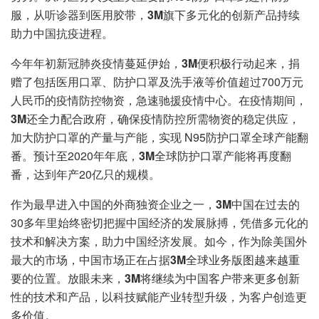
服，从听诊器到医用胶带，
3M
旗下多元化的创新产品持续
助力中国抗疫进程。
今年年初新冠肺炎疫情蔓延伊始，
3M
便积极行动起来，捐
赠了包括医用口罩、防护口罩及洗手液等价值超过700万元
人民币的疫情防控物资，急速驰援疫情中心。在疫情期间，
3M
还全力配合政府，确保疫情防控所需物资的稳定供应，
加大防护口罩的产量与产能，实现 N95防护口罩全球产能翻
番。预计至2020年年底，
3M
全球防护口罩产能将再度翻
番，达到年产20亿只的规模。
作为最早进入中国的外商独资企业之一，
3M
中国在过去的
30多年里始终密切把握中国经济的发展脉搏，凭借多元化的
技术和解决方案，助力中国经济发展。如今，作为除美国外
最大的市场，中国市场正在占据
3M
全球业务版图越来越重
要的位置。放眼未来，
3M
将继续为中国客户带来更多创新
性的技术和产品，以科技赋能产业转型升级，为客户创造更
多价值。