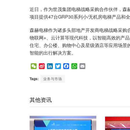
近日，作为世茂集团电梯战略采购合作伙伴，森
项目提供47台GRP30系列小/无机房电梯产品
森赫电梯作为诸多头部地产开发商电梯战略采购
物联网+、云计算等现代科技，以智能高效的产
住宅、办公楼、购物中心及星级酒店等应用场景
智能的出行解决方案。
W
S
L
T
F
W
E
e
i
i
w
a
h
m
C
n
n
i
c
a
a
Tags:
业务与市场
h
a
k
t
e
t
i
a
W
e
t
b
s
l
t
e
d
e
o
A
其他资讯
i
I
r
o
p
b
n
k
p
o