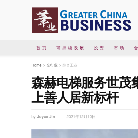
首 页
可 持 续 发 展
投 资
市 场
合
Home
全行业
综合工业
森赫电梯服务世茂
上善人居新标杆
by
Joyce Jin
2021年12月10日