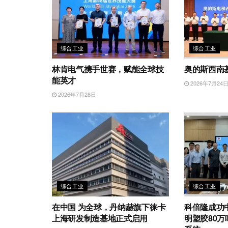
综合工业
综合工业
林肯电气携手世赛，赋能全球技
奥的斯西南
能英才
2026年7月24
2026年7月28日
综合工业
综合工业
在中国 为全球，丹纳赫旗下徕卡
科倍隆成功
上海研发制造基地正式启用
明塑胶80