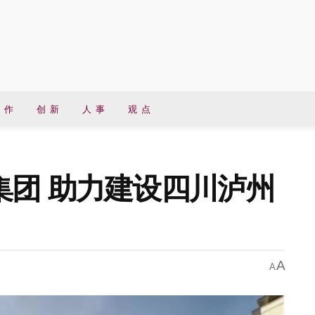
 作
创 新
人 事
观 点
集团 助力建设四川泸州
A
A