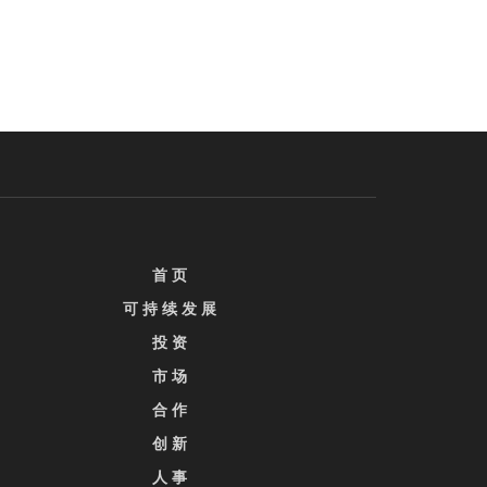
首 页
可 持 续 发 展
投 资
市 场
合 作
创 新
人 事