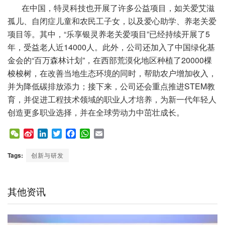
在中国，特灵科技也开展了许多公益项目，如关爱艾滋
孤儿、自闭症儿童和农民工子女，以及爱心助学、养老关爱
项目等。其中，“乐享银灵养老关爱项目”已经持续开展了5
年，受益老人近14000人。此外，公司还加入了中国绿化基
金会的“百万森林计划”，在西部荒漠化地区种植了20000棵
梭梭树，在改善当地生态环境的同时，帮助农户增加收入，
并为降低碳排放添力；接下来，公司还会重点推进STEM教
育，并促进工程技术领域的职业人才培养，为新一代年轻人
创造更多职业选择，并在全球劳动力中茁壮成长。
W
S
L
T
F
W
E
e
i
i
w
a
h
m
C
n
n
i
c
a
a
Tags:
创新与研发
h
a
k
t
e
t
i
a
W
e
t
b
s
l
t
e
d
e
o
A
其他资讯
i
I
r
o
p
b
n
k
p
o