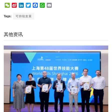
W
S
L
T
F
W
E
e
i
i
w
a
h
m
C
n
n
i
c
a
a
Tags:
可持续发展
h
a
k
t
e
t
i
a
W
e
t
b
s
l
t
e
d
e
o
A
其他资讯
i
I
r
o
p
b
n
k
p
o