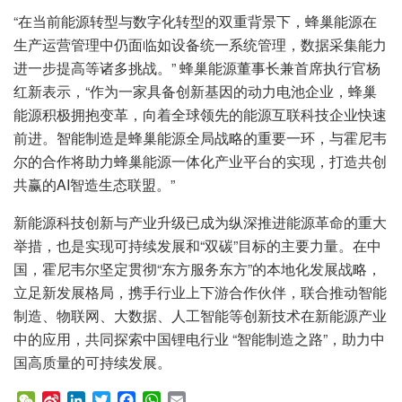
“在当前能源转型与数字化转型的双重背景下，蜂巢能源在
生产运营管理中仍面临如设备统一系统管理，数据采集能力
进一步提高等诸多挑战。” 蜂巢能源董事长兼首席执行官杨
红新表示，“作为一家具备创新基因的动力电池企业，蜂巢
能源积极拥抱变革，向着全球领先的能源互联科技企业快速
前进。智能制造是蜂巢能源全局战略的重要一环，与霍尼韦
尔的合作将助力蜂巢能源一体化产业平台的实现，打造共创
共赢的AI智造生态联盟。”
新能源科技创新与产业升级已成为纵深推进能源革命的重大
举措，也是实现可持续发展和“双碳”目标的主要力量。在中
国，霍尼韦尔坚定贯彻“东方服务东方”的本地化发展战略，
立足新发展格局，携手行业上下游合作伙伴，联合推动智能
制造、物联网、大数据、人工智能等创新技术在新能源产业
中的应用，共同探索中国锂电行业 “智能制造之路”，助力中
国高质量的可持续发展。
W
S
L
T
F
W
E