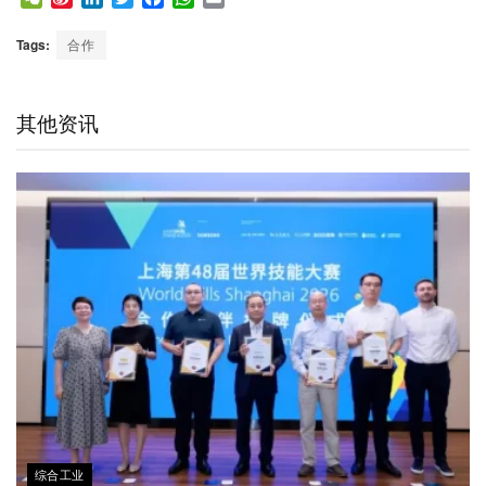
e
i
i
w
a
h
m
C
n
n
i
c
a
a
Tags:
合作
h
a
k
t
e
t
i
a
W
e
t
b
s
l
t
e
d
e
o
A
其他资讯
i
I
r
o
p
b
n
k
p
o
综合工业