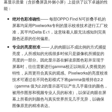
幕显示质量（含折叠屏及外侧小屏）上提供了以下卓越的性
能：
绝对色彩准确性
—— 每部OPPO Find N可折叠手机的
屏幕均采用Pixelworks专利的显示校准技术进行工厂校
准，其平均Delta E<1，这意味着人眼无法感知到完美
颜色还原的任何偏差。
专业的亮度校准
—— 人的肉眼以不成比例的方式捕捉
亮度，人所感知的光线很多时候只是摄像机所捕捉的
亮度的一部分。因此显示器在解读原图色彩并呈现于
屏幕时，往往需要进行gamma校正以响应人类视觉的
特性，从而更符合真实的观感。Pixelworks的亮度校准
技术可通过在不同色彩模式下将gamma值维持在2.2
（gamma 值为2.2的显示器可以产生几乎最佳的颜色，
被用作图形和视频专业人员的标准）, 以保证肉眼在屏
幕上所看的到颜色与真实世界所见几乎无异，以确保
图像原意的精准表达。