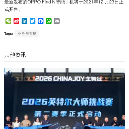
最新发布的OPPO Find N智能手机将于2021年12 月23日正
式开售。
W
S
L
T
F
W
E
e
i
i
w
a
h
m
C
n
n
i
c
a
a
Tags:
业务与市场
h
a
k
t
e
t
i
a
W
e
t
b
s
l
t
e
d
e
o
A
其他资讯
i
I
r
o
p
b
n
k
p
o