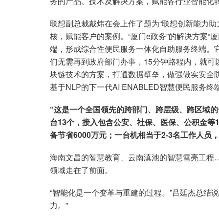
务的产品、技术及解决方案，赋能各行业智能化
联想副总裁戴炜在会上作了题为“联想创新能力助
核，赋能客户的案例。“厦门e政务”的解决方案“厦
端，形成综合性便民服务一体化自助服务终端。它
们无需再到政府部门办事，15分钟路程内，就可
块链技术的方案，打通数据壁垒，做强做实安全防护
基于NLP的下一代AI ENABLED智慧便民服务终
“这是一个全国领先的跨部门、跨层级、跨区域
台13个，接入包含公安、社保、医保、公积金等1
备节省6000万元；一台机相当于2-3名工作人员
海南文昌的智慧教育、云南滇池的智慧雪亮工程
领域走在了前面。
“智能化是一个变革与重建的过程。”吕廷杰总结
力。”