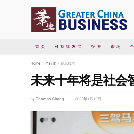
首 页
可 持 续 发 展
投 资
市 场
合
Home
全行业
信息技术
未来十年将是社会
by
Thomas Chang
2022年1月19日