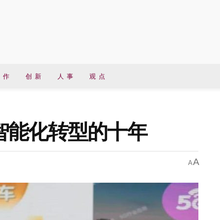
 作
创 新
人 事
观 点
智能化转型的十年
A
A