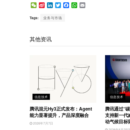
W
S
L
T
F
W
E
e
i
i
w
a
h
m
C
n
n
i
c
a
a
Tags:
业务与市场
h
a
k
t
e
t
i
a
W
e
t
b
s
l
t
e
d
e
o
A
其他资讯
i
I
r
o
p
b
n
k
p
o
信息技术
信息技术
腾讯混元Hy3正式发布：Agent
腾讯通过“碳
能力显著提升，产品深度融合
支持新一代
动气候目标
2026年7月7日
2026年6月25