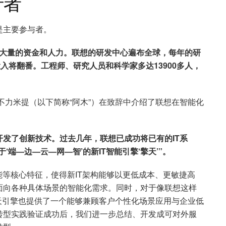
行者
是主要参与者。
了大量的资金和人力。联想的研发中心遍布全球，每年的研
入将翻番。工程师、研究人员和科学家多达13900多人，
不力米提（以下简称“阿木”）在致辞中介绍了联想在智能化
开发了创新技术。过去几年，联想已成功将已有的IT系
‘端—边—云—网—智’的新IT智能引擎‘擎天’”。
能等核心特征，使得新IT架构能够以更低成本、更敏捷高
面向各种具体场景的智能化需求。同时，对于像联想这样
天引擎也提供了一个能够兼顾客户个性化场景应用与企业低
转型实践验证成功后，我们进一步总结、开发成可对外服