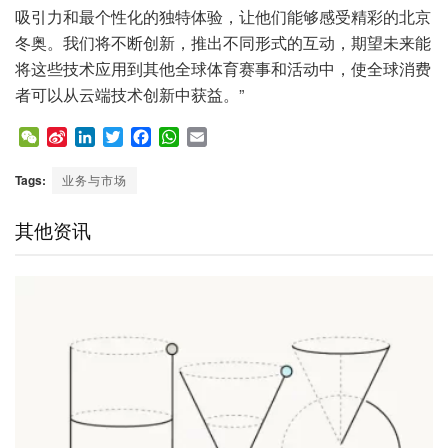
吸引力和最个性化的独特体验，让他们能够感受精彩的北京
冬奥。我们将不断创新，推出不同形式的互动，期望未来能
将这些技术应用到其他全球体育赛事和活动中，使全球消费
者可以从云端技术创新中获益。”
W
S
L
T
F
W
E
e
i
i
w
a
h
m
C
n
n
i
c
a
a
Tags:
业务与市场
h
a
k
t
e
t
i
a
W
e
t
b
s
l
其他资讯
t
e
d
e
o
A
i
I
r
o
p
b
n
k
p
o