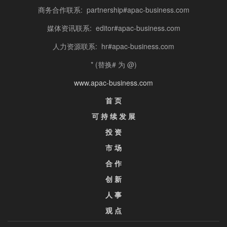
商务合作联系: partnership#apac-business.com
媒体资讯联系: editor#apac-business.com
人力资源联系: hr#apac-business.com
* (替换# 为 @)
www.apac-business.com
首 页
可 持 续 发 展
投 资
市 场
合 作
创 新
人 事
观 点