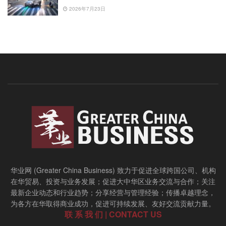
2026年7月23日
华业网 (Greater China Business) 致力于促进全球跨国公司、机构
在华贸易、投资与业务发展；促进大中华区业务交流与合作；关注
最新企业动态和行业趋势；分享经营与管理经验；传播卓越理念，
为各方在华取得商业成功，促进可持续发展、友好交流贡献力量。
联 系 我 们 | CONTACT US