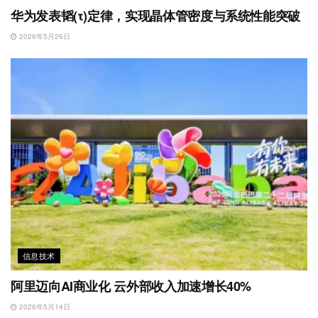
华为发表韬(τ)定律，实现晶体管密度与系统性能突破
2026年5月26日
信息技术
阿里迈向AI商业化 云外部收入加速增长40%
2026年5月14日