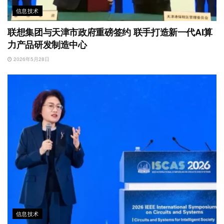
信息技术
联想集团与天津市政府重磅签约 联手打造新一代AI算
力产品研发制造中心
2026年5月28日
信息技术