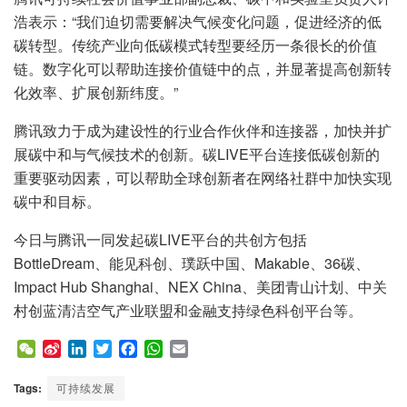
浩表示：“我们迫切需要解决气候变化问题，促进经济的低
碳转型。传统产业向低碳模式转型要经历一条很长的价值
链。数字化可以帮助连接价值链中的点，并显著提高创新转
化效率、扩展创新纬度。”
腾讯致力于成为建设性的行业合作伙伴和连接器，加快并扩
展碳中和与气候技术的创新。碳LIVE平台连接低碳创新的
重要驱动因素，可以帮助全球创新者在网络社群中加快实现
碳中和目标。
今日与腾讯一同发起碳LIVE平台的共创方包括
BottleDream、能见科创、璞跃中国、Makable、36碳、
Impact Hub Shanghai、NEX China、美团青山计划、中关
村创蓝清洁空气产业联盟和金融支持绿色科创平台等。
W
S
L
T
F
W
E
e
i
i
w
a
h
m
C
n
n
i
c
a
a
Tags:
可持续发展
h
a
k
t
e
t
i