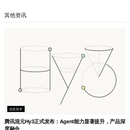
a
W
e
t
b
s
l
t
e
d
e
o
A
其他资讯
i
I
r
o
p
b
n
k
p
o
信息技术
腾讯混元Hy3正式发布：Agent能力显著提升，产品深
度融合