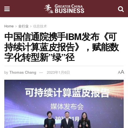
Home
全行业
信息技术
中国信通院携手IBM发布《可
持续计算蓝皮报告》，赋能数
字化转型新”绿”径
A
by
Thomas Chang
2023年1月6日
A