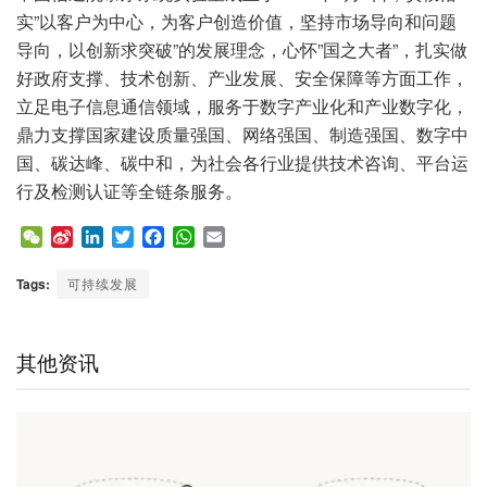
实”以客户为中心，为客户创造价值，坚持市场导向和问题
导向，以创新求突破”的发展理念，心怀”国之大者”，扎实做
好政府支撑、技术创新、产业发展、安全保障等方面工作，
立足电子信息通信领域，服务于数字产业化和产业数字化，
鼎力支撑国家建设质量强国、网络强国、制造强国、数字中
国、碳达峰、碳中和，为社会各行业提供技术咨询、平台运
行及检测认证等全链条服务。
W
S
L
T
F
W
E
e
i
i
w
a
h
m
C
n
n
i
c
a
a
Tags:
可持续发展
h
a
k
t
e
t
i
a
W
e
t
b
s
l
t
e
d
e
o
A
其他资讯
i
I
r
o
p
b
n
k
p
o