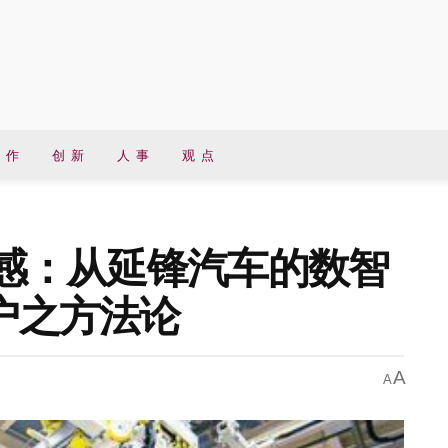
 作
创 新
人 事
观 点
年有感：从延锋汽车的数智
客户之方法论
A
A