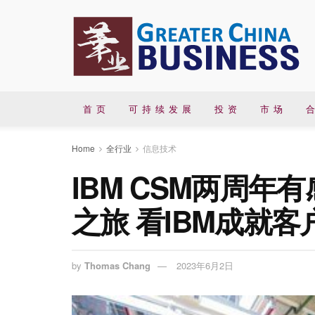
首 页
可 持 续 发 展
投 资
市 场
合
Home
全行业
信息技术
IBM CSM两周
之旅 看IBM成就
by
Thomas Chang
2023年6月2日