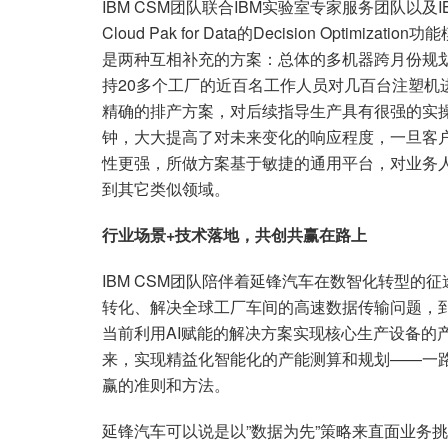
IBM CSM团队联合IBM实验室专家服务团队以
Cloud Pak for Data的Decision Opt
是两种互相补充的方案：总体的多机器跨月份规
持20多个工厂的近百名工作人员对几百台注塑机
精确的排产方案，对后续指导生产具有很强的实
钟，大大提高了对未来变化的响应程度，一旦客
性更强，所做方案基于敏捷的通用平台，对业务
到其它类似领域。
行业场景
+
技术落地，共创共赢在路上
IBM CSM团队陪伴着延锋汽车在数智化转型
转化、解决全球工厂车间的高速数据传输问题，
当前利用AI赋能的解决方案实现核心生产设备的
来，实现精益化智能化的产能测算和规划——一路走来
赢的准则和方法。
延锋汽车可以说是以”数据为先”策略来直面业务