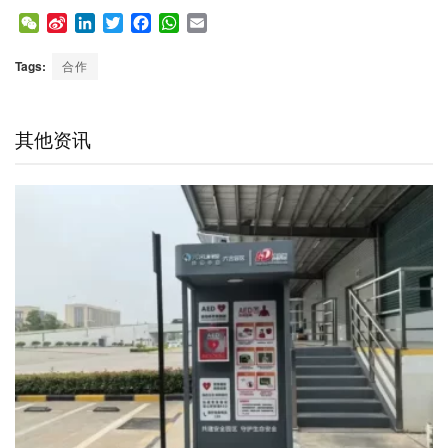
W
S
L
T
F
W
E
e
i
i
w
a
h
m
C
n
n
i
c
a
a
Tags:
合作
h
a
k
t
e
t
i
a
W
e
t
b
s
l
t
e
d
e
o
A
其他资讯
i
I
r
o
p
b
n
k
p
o