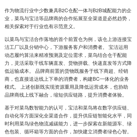
作为物流行业中少数兼具B2C仓配一体与B2B城配能力的企
业，菜鸟与宝洁等品牌商的合作拓展至全渠道是必然趋势，
相关探索对于行业也有示范意义。
以菜鸟与宝洁合作落地的首个前置仓为例，该仓上游连接宝
洁工厂以及分销中心，下游服务客户和消费者。 宝洁运用
动态履约算法来精准预测及定位需求，菜鸟结合仓干配能
力，灵活采取干线车辆直发、货物拼载、快递直发等方式降
低运输成本。 品牌商前置的货物既服务于线下商超、经销
商，也直接送达线上下单的消费者，构建BC一体化的业务
模式。 上述创新既实现资源重用及降低运营成本，也协助
品牌商线上线下融合，缩短供应链路，提升消费者体验。
基于对菜鸟数智能力的认可，宝洁和菜鸟将在数字供应链、
自动化等方面深化全渠道合作，提升供应链智能化水平，同
时利用菜鸟绿色物流减碳能力，进一步探索在新能源车、绿
色包装、循环箱等方面的合作，加快建立消费者绿色心智。