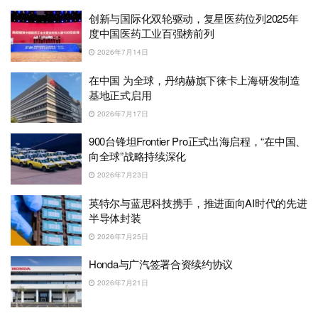
创新与国际化双轮驱动，复星医药位列2025年
度中国医药工业百强榜前列
2026年7月14日
在中国 为全球，丹纳赫旗下徕卡上海研发制造
基地正式启用
2026年7月17日
900台锋坦Frontier Pro正式出海启程，“在中国、
向全球”战略持续深化
2026年7月23日
英特尔与蓝思科技携手，推进面向AI时代的先进
半导体封装
2026年7月25日
Honda与广汽签署合资续约协议
2026年7月21日