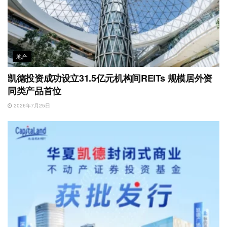
地产
凯德投资成功设立31.5亿元机构间REITs 规模居外资
同类产品首位
2026年7月25日