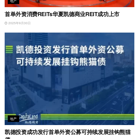
地产
首单外资消费REITs华夏凯德商业REIT成功上市
2025年9月30日
地产
凯德投资成功发行首单外资公募可持续发展挂钩熊猫