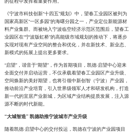
的征程中发挥着重要作用。
《宁波市科技创新“十四五”规划》中，望春工业园区被列为
国家高新区“一区多园”的海曙分园之一，产业定位新能源材
料产业集群。而被纳入宁波临空经济示范区范围后，望春工
业园区在“宁波版虹桥”的高能级市域规划的推动下，将逐步
实现对现有产业空间的整合和优化，并在新技术、新业态、
新模式的拓展上提出更多要求。
“启望”，谐音于“期望”，作为首期项目，凯德·启望中心迎来
全面交付并启动运营，不仅承载着望春工业园区产业升级、
空间焕新的美好期望，也将引领中新创智（宁波）产业园，
推动前沿产业培育，引入世界级领军人才和研发机构，打造
新一代的宜居产业新城，为区域产业结构提质发展，注入源
源不断的时代新能。
“大城智造” 凯德助推宁波城市产业升级
随着凯德·启望中心的交付投运，凯德在宁波的产业园项目