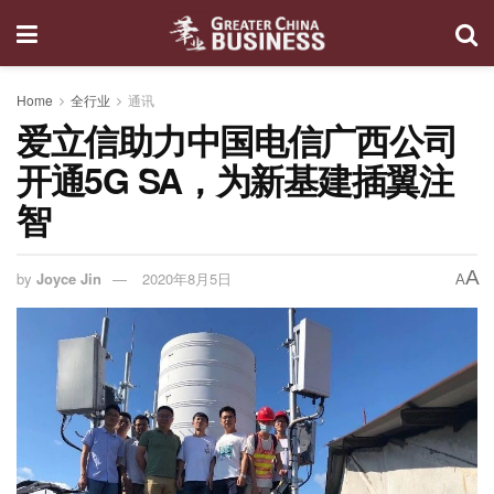
Home
全行业
通讯
爱立信助力中国电信广西公司
开通5G SA，为新基建插翼注
智
A
by
Joyce Jin
2020年8月5日
A