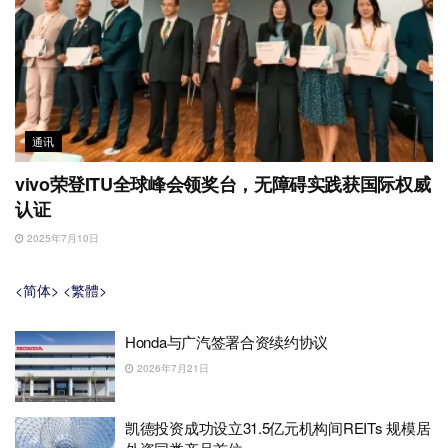
通讯
vivo荣登ITU全球峰会领奖台，无障碍实践获国际权威
认证
2025年7月10日
<简体>
<繁體>
Honda与广汽签署合资续约协议
2026年7月21日
凯德投资成功设立31.5亿元机构间REITs 规模居