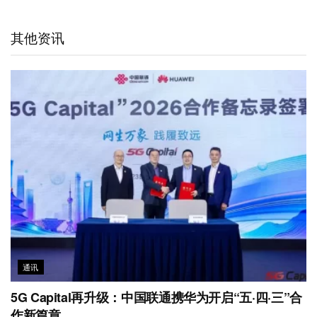
a
W
e
t
b
s
l
t
e
d
e
o
A
其他资讯
i
I
r
o
p
b
n
k
p
o
通讯
5G Capital再升级：中国联通携华为开启“五·四·三”合
作新篇章