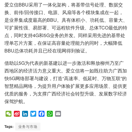
爱立信BBU采用了一体化架构，将基带信号处理、数据交
换、前传/回传接口、电源、风扇等各个模块集成在一起，
是业界集成度最高的BBU。具有体积小、功耗低、容量大、
可扩展性强、易部署、可远程软件升级、总体TCO最低的特
点，同时支持4G和5G业务的并发。同样采用先进的基带处
理单芯片方案，在保证高容量处理能力的同时，大幅降低
BBU总体功耗并且已经在现网得到验证。
借助以5G为代表的新基建以进一步激活和释放柳州乃至广
西地区的经济活力意义重大。爱立信将一如既往助力广西加
快5G网络部署与建设，打造“高速率、低延时、万物互联”的
智慧精品网络，为提升用户体验扩展更多应用场景、提供更
优质的服务，为支撑广西经济社会转型升级、发展数字经济
保驾护航。
W
S
L
T
F
W
E
e
i
i
w
a
h
m
C
n
n
i
c
a
a
Tags:
业务与市场
h
a
k
t
e
t
i