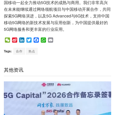
国移动一起全力推动5G技术的成熟与商用。我们非常高兴
在未来能继续通过网络领航项目与中国移动开展合作，共同
探索5G网络演进，以及5G Advanced与6G技术，支持中国
移动5G网络的新技术发展与应用创新，为中国提供最好的
5G网络服务和更丰富的行业应用。
W
S
L
T
F
W
E
e
i
i
w
a
h
m
C
n
n
i
c
a
a
Tags:
合作
热点
h
a
k
t
e
t
i
a
W
e
t
b
s
l
t
e
d
e
o
A
其他资讯
i
I
r
o
p
b
n
k
p
o