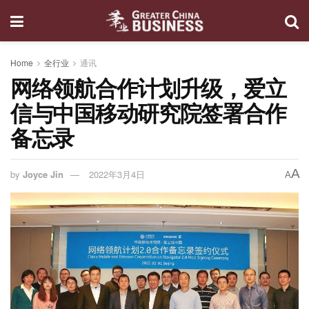
Home
全行业
通讯
网络领航合作计划升级，爱立
信与中国移动研究院签署合作
备忘录
A
by
Joyce Jin
2022年3月4日
A