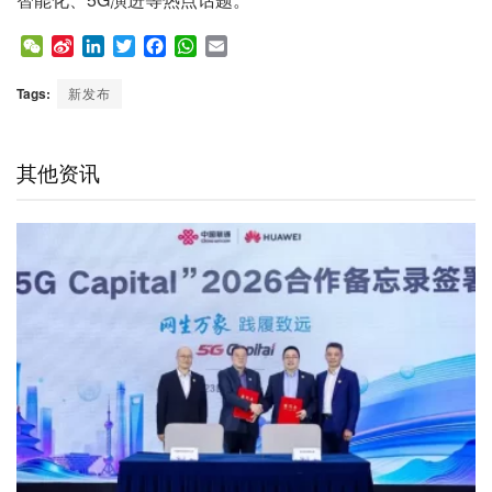
W
S
L
T
F
W
E
e
i
i
w
a
h
m
C
n
n
i
c
a
a
Tags:
新发布
h
a
k
t
e
t
i
a
W
e
t
b
s
l
t
e
d
e
o
A
其他资讯
i
I
r
o
p
b
n
k
p
o