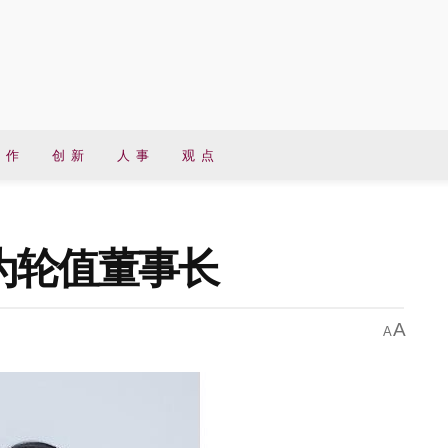
 作
创 新
人 事
观 点
为轮值董事长
A
A