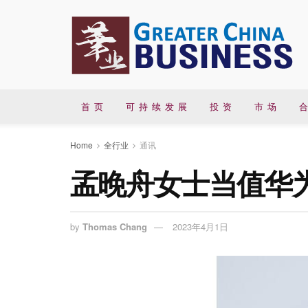
首 页
可 持 续 发 展
投 资
市 场
合
Home
全行业
通讯
孟晚舟女士当值华
by
Thomas Chang
2023年4月1日