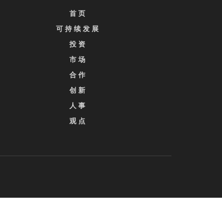
首 页
可 持 续 发 展
投 资
市 场
合 作
创 新
人 事
观 点