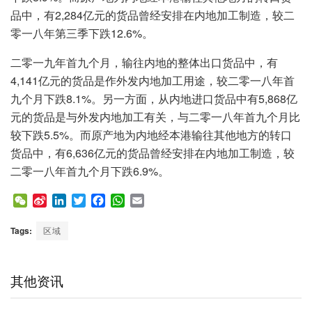
品中，有2,284亿元的货品曾经安排在内地加工制造，较二
零一八年第三季下跌12.6%。
二零一九年首九个月，输往内地的整体出口货品中，有
4,141亿元的货品是作外发内地加工用途，较二零一八年首
九个月下跌8.1%。另一方面，从内地进口货品中有5,868亿
元的货品是与外发内地加工有关，与二零一八年首九个月比
较下跌5.5%。而原产地为内地经本港输往其他地方的转口
货品中，有6,636亿元的货品曾经安排在内地加工制造，较
二零一八年首九个月下跌6.9%。
W
S
L
T
F
W
E
e
i
i
w
a
h
m
C
n
n
i
c
a
a
Tags:
区域
h
a
k
t
e
t
i
a
W
e
t
b
s
l
t
e
d
e
o
A
其他资讯
i
I
r
o
p
b
n
k
p
o