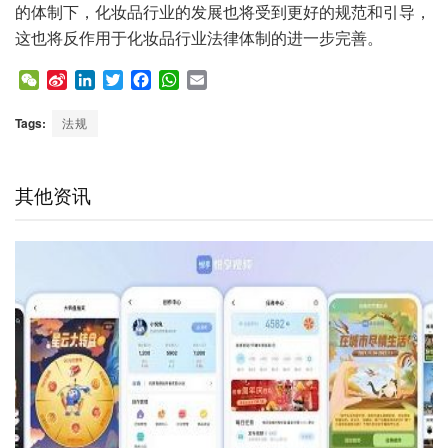
的体制下，化妆品行业的发展也将受到更好的规范和引导，
这也将反作用于化妆品行业法律体制的进一步完善。
W
S
L
T
F
W
E
e
i
i
w
a
h
m
C
n
n
i
c
a
a
Tags:
法规
h
a
k
t
e
t
i
a
W
e
t
b
s
l
t
e
d
e
o
A
其他资讯
i
I
r
o
p
b
n
k
p
o