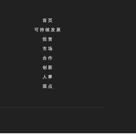
首 页
可 持 续 发 展
投 资
市 场
合 作
创 新
人 事
观 点