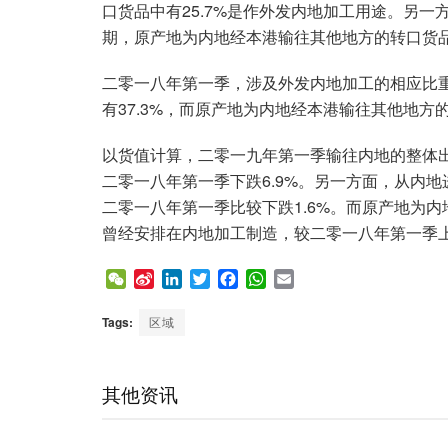
口货品中有25.7%是作外发内地加工用途。另一
期，原产地为内地经本港输往其他地方的转口货品
二零一八年第一季，涉及外发内地加工的相应比重
有37.3%，而原产地为内地经本港输往其他地方的
以货值计算，二零一九年第一季输往内地的整体出
二零一八年第一季下跌6.9%。另一方面，从内地
二零一八年第一季比较下跌1.6%。而原产地为内
曾经安排在内地加工制造，较二零一八年第一季上升
W
S
L
T
F
W
E
e
i
i
w
a
h
m
C
n
n
i
c
a
a
Tags:
区域
h
a
k
t
e
t
i
a
W
e
t
b
s
l
t
e
d
e
o
A
其他资讯
i
I
r
o
p
b
n
k
p
o