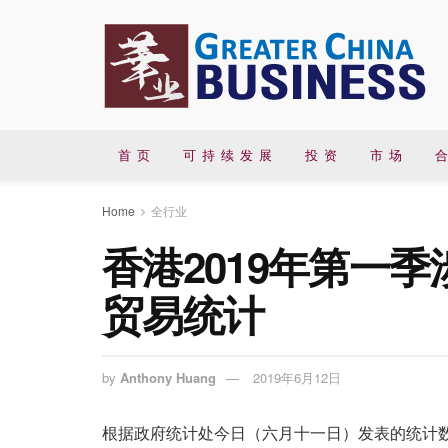
首 页
可 持 续 发 展
投 资
市 场
合
Home
全行业
香港2019年第一
贸易统计
by
Anthony Huang
2019年6月12日
根据政府统计处今日（六月十一日）发表的统计