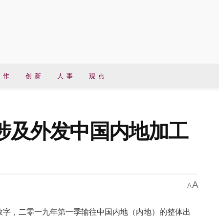
 作
创 新
人 事
观 点
季涉及外发中国内地加工
A
A
数字，二零一九年第一季输往中国内地（内地）的整体出