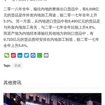
二零一八年全年，输往内地的整体出口货品中，有6,098亿
元的货品是作外发内地加工用途，较二零一七年全年上升
5.3%。另一方面，从内地进口货品中有8,490亿元的货品是
与外发内地加工有关，与二零一七年全年比较上升4.8%。
而原产地为内地经本港输往其他地方的转口货品中，有
9,723亿元的货品曾经安排在内地加工制造，较二零一七年
全年上升5.6%。
W
S
L
T
F
W
E
e
i
i
w
a
h
m
C
n
n
i
c
a
a
Tags:
区域
h
a
k
t
e
t
i
a
W
e
t
b
s
l
t
e
d
e
o
A
其他资讯
i
I
r
o
p
b
n
k
p
o