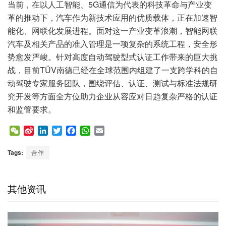
当前，在以人工智能、5G通信为代表的科技革命与产业变
革的推动下，汽车作为新技术应用的优质载体，正在加速智
能化、网联化发展进程。面对这一产业变革浪潮，智能网联
汽车及相关产品的准入管理是一项复杂的系统工程，安全形
势愈发严峻。针对高度自动驾驶型式认证工作带来的巨大挑
战，目前TÜV南德已经在全球范围内组建了一支跨学科的自
动驾驶专家服务团队，围绕评估、认证、测试与标准法规研
究开发等方面全方位助力企业从容应对日趋复杂严格的认证
和监管要求。
W
S
L
T
F
W
E
e
i
i
w
a
h
m
C
n
n
i
c
a
a
Tags:
合作
h
a
k
t
e
t
i
a
W
e
t
b
s
l
t
e
d
e
o
A
其他资讯
i
I
r
o
p
b
n
k
p
o