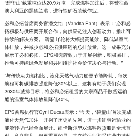
“碧玺山”载重吨位达20.9万吨，完成燃料加注后，将驶往西
澳大利亚的黑德兰港，进行铁矿石装载作业。
必和必拓首席商务官潘文怡（Vandita Pant）表示：“必和必
拓积极与供应商开展合作，向供应链注入创新动力，推出可
持续的解决方案。‘碧玺山’轮将大幅提高能效、降低温室气
体排放，并减少必和必拓供应链的总排放量。这一成果充分
展示了必和必拓、EPS和壳牌致力于开展创新，积极减排，
推动可持续绿色发展和共同维护社会价值决心与行动。”
“与传统动力船相比，液化天然气动力船更节能降耗，每次
航程可将碳排放强度降低30%以上。这将有助于我们实现
2030年减排目标，将必和必拓租赁的大宗商品干散货运输
船的温室气体排放量降低40%。”
EPS首席执行官Cyril Ducau表示：“今天，‘碧玺山’首次完成
液化天然气加注，开创了历史的先河，进一步证明运输业的
能源转型已经全面展开。纽卡斯尔型双燃料散货船是全球首
创，意义非凡，但更重要的是，其在航运业和采矿业内掀起