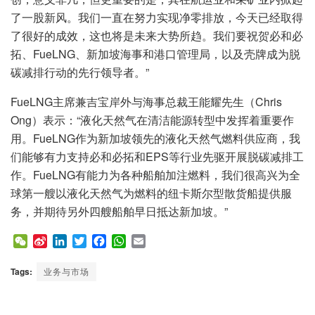
了一股新风。我们一直在努力实现净零排放，今天已经取得
了很好的成效，这也将是未来大势所趋。我们要祝贺必和必
拓、FueLNG、新加坡海事和港口管理局，以及壳牌成为脱
碳减排行动的先行领导者。”
FueLNG主席兼吉宝岸外与海事总裁王能耀先生（Chris
Ong）表示：“液化天然气在清洁能源转型中发挥着重要作
用。FueLNG作为新加坡领先的液化天然气燃料供应商，我
们能够有力支持必和必拓和EPS等行业先驱开展脱碳减排工
作。FueLNG有能力为各种船舶加注燃料，我们很高兴为全
球第一艘以液化天然气为燃料的纽卡斯尔型散货船提供服
务，并期待另外四艘船舶早日抵达新加坡。”
W
S
L
T
F
W
E
e
i
i
w
a
h
m
C
n
n
i
c
a
a
Tags:
业务与市场
h
a
k
t
e
t
i
a
W
e
t
b
s
l
t
e
d
e
o
A