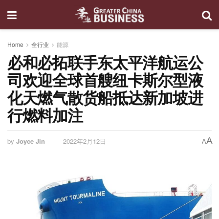
Home
全行业
能源
必和必拓联手东太平洋航运公
司欢迎全球首艘纽卡斯尔型液
化天燃气散货船抵达新加坡进
行燃料加注
A
by
Joyce Jin
2022年2月12日
A