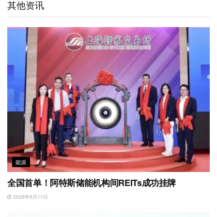
其他资讯
i
I
r
o
p
b
n
k
p
o
能源
全国首单！阿特斯储能机构间REITs成功挂牌
2026年6月11日