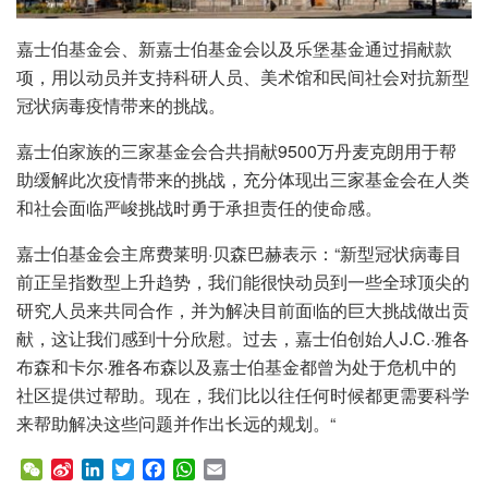
嘉士伯基金会、新嘉士伯基金会以及乐堡基金通过捐献款
项，用以动员并支持科研人员、美术馆和民间社会对抗新型
冠状病毒疫情带来的挑战。
嘉士伯家族的三家基金会合共捐献9500万丹麦克朗用于帮
助缓解此次疫情带来的挑战，充分体现出三家基金会在人类
和社会面临严峻挑战时勇于承担责任的使命感。
嘉士伯基金会主席费莱明·贝森巴赫表示：“新型冠状病毒目
前正呈指数型上升趋势，我们能很快动员到一些全球顶尖的
研究人员来共同合作，并为解决目前面临的巨大挑战做出贡
献，这让我们感到十分欣慰。过去，嘉士伯创始人J.C.·雅各
布森和卡尔·雅各布森以及嘉士伯基金都曾为处于危机中的
社区提供过帮助。现在，我们比以往任何时候都更需要科学
来帮助解决这些问题并作出长远的规划。“
W
S
L
T
F
W
E