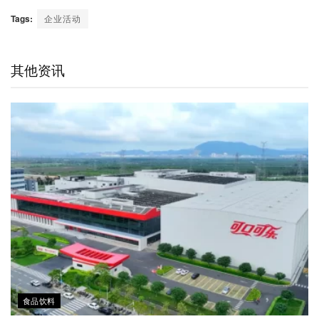
e
i
i
w
a
h
m
C
n
n
i
c
a
a
Tags:
企业活动
h
a
k
t
e
t
i
a
W
e
t
b
s
l
t
e
d
e
o
A
其他资讯
i
I
r
o
p
b
n
k
p
o
食品饮料