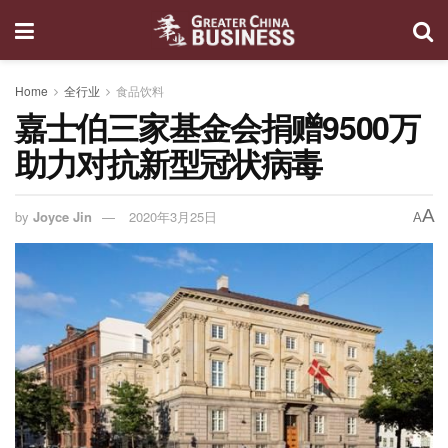
Home
全行业
食品饮料
嘉士伯三家基金会捐赠9500万
助力对抗新型冠状病毒
A
by
Joyce Jin
2020年3月25日
A