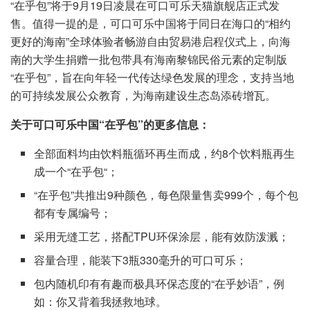
“在乎包”将于9月19日凌晨在可口可乐天猫旗舰店正式发
售。值得一提的是，可口可乐中国将于同日在海口的“相约
更好的海南”全球体验者畅游自由贸易港启程仪式上，向海
南的大学生捐赠一批包带具有海南黎锦民俗元素的定制版
“在乎包”，旨在向年轻一代传达绿色发展的理念，支持当地
的可持续发展公众教育，为海南建设生态岛添砖增瓦。
关于可口可乐中国“在乎包”的更多信息：
全部面料均由饮料瓶循环再生而成，约8个饮料瓶再生
成一个“在乎包“；
“在乎包”共推出9种颜色，每色限量售卖999个，每个包
都有专属编号；
采用无缝工艺，搭配TPU环保涂层，能有效防泼溅；
容量合理，能装下3瓶330毫升的可口可乐；
包内随机印有有趣而极具环保态度的“在乎妙语”，例
如：你又背着我拯救地球。