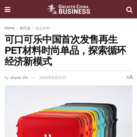
Home
全行业
食品饮料
可口可乐中国首次发售再生
PET材料时尚单品，探索循环
经济新模式
A
by
Joyce Jin
2020年9月21日
A