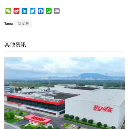
W
S
L
T
F
W
E
e
i
i
w
a
h
m
C
n
n
i
c
a
a
Tags:
新发布
h
a
k
t
e
t
i
a
W
e
t
b
s
l
t
e
d
e
o
A
其他资讯
i
I
r
o
p
b
n
k
p
o