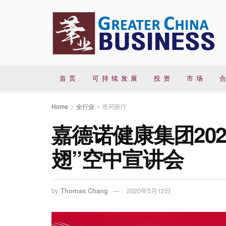
首 页
可 持 续 发 展
投 资
市 场
合
Home
全行业
医药医疗
嘉德诺健康集团20
翅”空中宣讲会
by
Thomas Chang
2020年5月12日