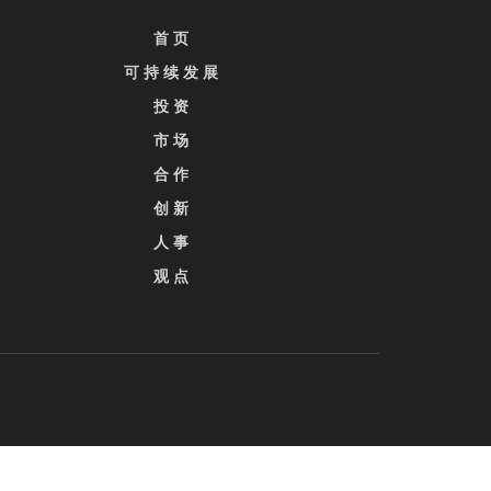
首 页
可 持 续 发 展
投 资
市 场
合 作
创 新
人 事
观 点