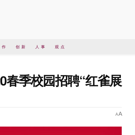
 作
创 新
人 事
观 点
20春季校园招聘“红雀展
A
A