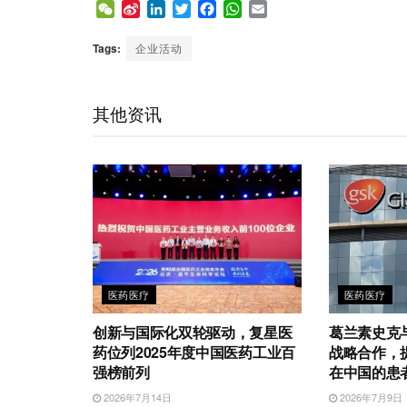
W
S
L
T
F
W
E
e
i
i
w
a
h
m
C
n
n
i
c
a
a
Tags:
企业活动
h
a
k
t
e
t
i
a
W
e
t
b
s
l
t
e
d
e
o
A
其他资讯
i
I
r
o
p
b
n
k
p
o
医药医疗
医药医疗
创新与国际化双轮驱动，复星医
葛兰素史克
药位列2025年度中国医药工业百
战略合作，
强榜前列
在中国的患
2026年7月14日
2026年7月9日