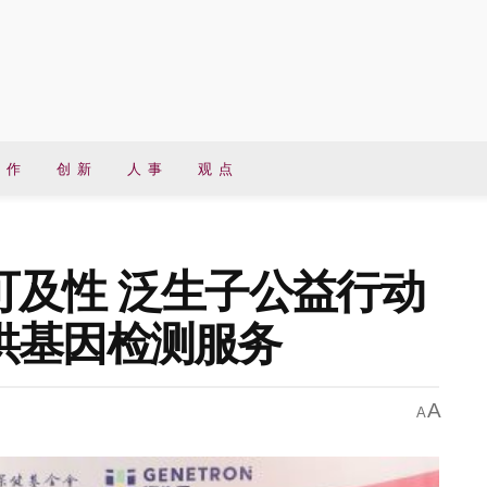
 作
创 新
人 事
观 点
可及性 泛生子公益行动
供基因检测服务
A
A