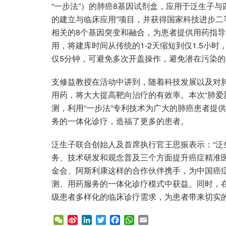
“一步法”）的肺癌8基因试剂盒，应用于泛生子
的建立与临床应用”项目，并获得国家科技进步二
相关的8个基因突变和融合，为患者提供用药指导
用，将建库时间从传统的1-2天缩短到仅1.5小
仅5分钟，可避免多次开盖操作，避免潜在污染
支修益教授在活动中讲到，随着科技发展以及对
用药，将大大提高靶向治疗的有效率。本次“肺爱新
测，利用“一步法”专利技术为广大的肺癌患者提
务的一体化诊疗，造福了更多的患者。
泛生子联合创始人及首席执行官王思振表示：“泛
务、技术研发和观念普及三个方面提升癌症精准
金会、阿斯利康这样的合作伙伴携手，为中国癌
测、用药服务的一体化诊疗模式中获益。同时，
级患者多样化的临床诊疗需求，为患者带来切实
W
S
L
T
F
W
E