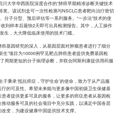
与四川大学华西医院深度合作的“肺癌早期精准诊断关键技术
等奖。该试剂盒可一次性检测与NSCLC患者靶向治疗密切
、分子分型、预后评估等一系列服务。“一步法”技术的使
时，收到样本后最快2天即可出具检测报告。其中，人工操作
的发生，大大降低临床使用的技术门槛。
肺癌基因研究的深入，从基因层面对肿瘤患者进行了细分
生”项目为10000例罕见靶点肺癌患者提供免费基因检
供了周期更短的分子病理诊断，并联合阿斯利康提供用药服
生子秉承‘抵抗癌症，守护生命’的使命，致力于从产品服
医疗的可及性。希望未来能与更多像中国初级卫生保健基
症患者提供更多可及的服务，让更多的癌症患者从基因检
在推动服务可及的社会项目中充分实践，以满足中国各层
的改变，为建设健康中国提供技术支撑。