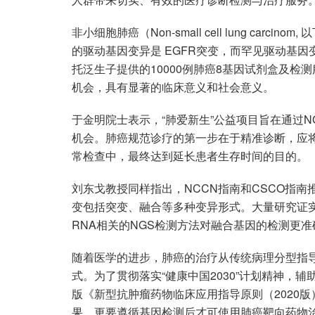
非小细胞肺癌（Non-small cell lung carc
的驱动基因变异是 EGFR突变，而罕见驱动基
托泛生子提供的10000例肺癌8基因试剂盒及检
机会，具有显著的临床意义和社会意义。
于金明院士表示，“肺爱新生”公益项目旨在通过N
机会。肺癌规范诊疗的第一步在于精准诊断，应将
常检查中，最终达到延长患者生存时间的目的。
刘东戈教授同样指出，NCCN指南和CSCO指
变包括突变、融合等多种变异形式。大量研究证实
RNA相关的NGS检测方法对融合基因的检测更准
随着医学的进步，肺癌的治疗从传统病理分型指
式。为了贯彻落实“健康中国2030”计划精神，
版《新型抗肿瘤药物临床应用指导原则（2020
果，更要遵循基因检测后才可使用肺癌靶向药物