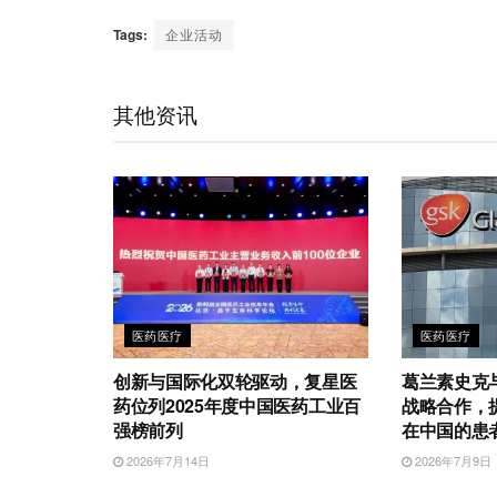
e
i
i
w
a
h
m
C
n
n
i
c
a
a
Tags:
企业活动
h
a
k
t
e
t
i
a
W
e
t
b
s
l
t
e
d
e
o
A
其他资讯
i
I
r
o
p
b
n
k
p
o
医药医疗
医药医疗
创新与国际化双轮驱动，复星医
葛兰素史克
药位列2025年度中国医药工业百
战略合作，
强榜前列
在中国的患
2026年7月14日
2026年7月9日