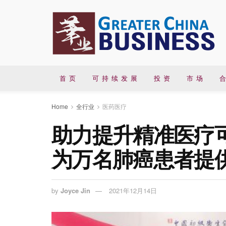
首 页
可 持 续 发 展
投 资
市 场
合
Home
全行业
医药医疗
助力提升精准医疗
为万名肺癌患者提
by
Joyce Jin
2021年12月14日